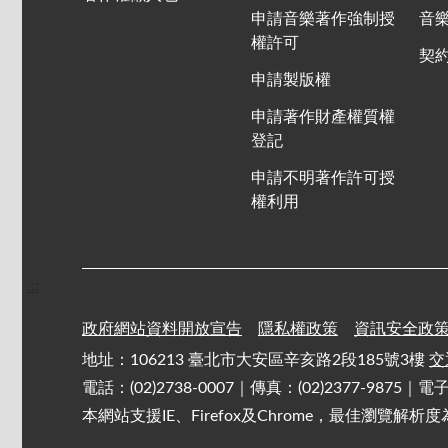
申請音樂著作強制授
音
權許可
契
申請製版權
申請著作財產權質權
登記
申請不明著作許可授
權利用
:::
政府網站資料開放宣告
隱私權政策
資訊安全政
地址：106213 臺北市大安區辛亥路2段185號3樓
交
電話：(02)2738-0007｜傳真：(02)2377-9875｜
本網站支援IE、Firefox及Chrome，最佳瀏覽解析度為