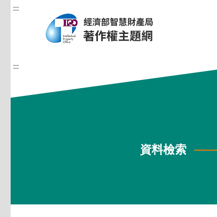
:::
:::
資料檢索