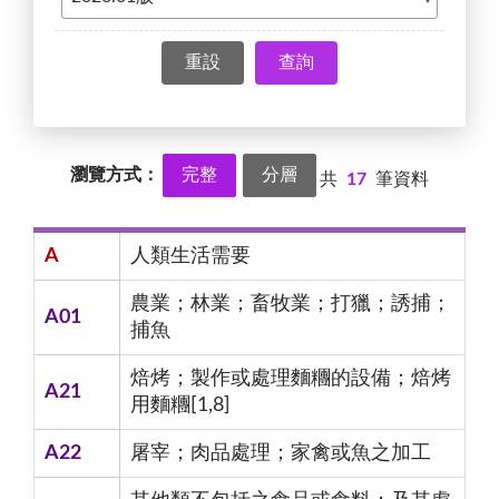
查詢
瀏覽方式：
完整
分層
共
17
筆資料
A
人類生活需要
農業；林業；畜牧業；打獵；誘捕；
A01
捕魚
焙烤；製作或處理麵糰的設備；焙烤
A21
用麵糰[1,8]
A22
屠宰；肉品處理；家禽或魚之加工