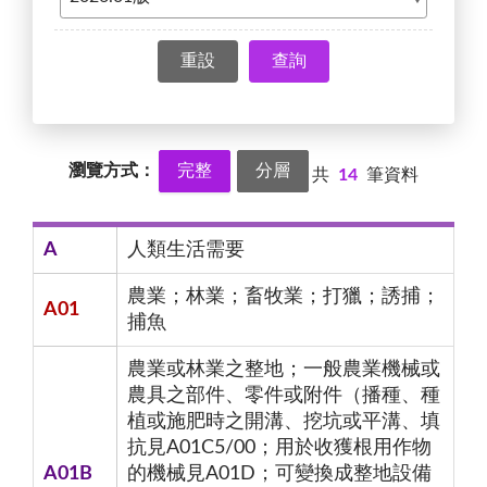
查詢
瀏覽方式：
完整
分層
共
14
筆資料
A
人類生活需要
農業；林業；畜牧業；打獵；誘捕；
A01
捕魚
農業或林業之整地；一般農業機械或
農具之部件、零件或附件（播種、種
植或施肥時之開溝、挖坑或平溝、填
抗見A01C5/00；用於收獲根用作物
A01B
的機械見A01D；可變換成整地設備