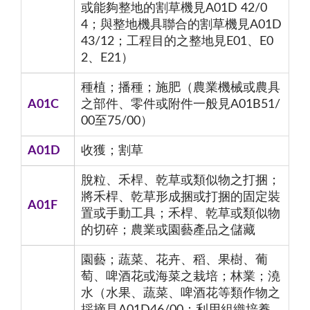
或能夠整地的割草機見A01D 42/0
4；與整地機具聯合的割草機見A01D
43/12；工程目的之整地見E01、E0
2、E21）
種植；播種；施肥（農業機械或農具
A01C
之部件、零件或附件一般見A01B51/
00至75/00）
A01D
收獲；割草
脫粒、禾桿、乾草或類似物之打捆；
將禾桿、乾草形成捆或打捆的固定裝
A01F
置或手動工具；禾桿、乾草或類似物
的切碎；農業或園藝產品之儲藏
園藝；蔬菜、花卉、稻、果樹、葡
萄、啤酒花或海菜之栽培；林業；澆
水（水果、蔬菜、啤酒花等類作物之
採摘見A01D46/00；利用組織培養