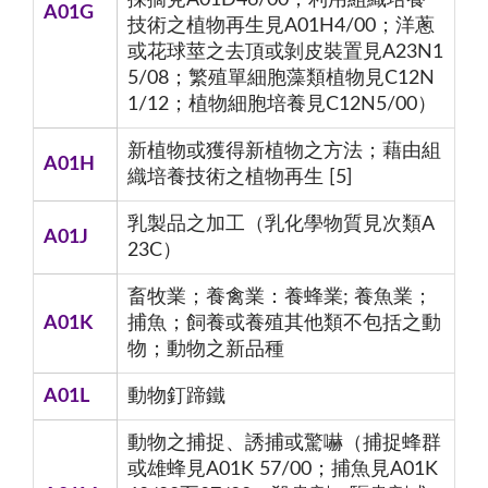
A01G
技術之植物再生見A01H4/00；洋蔥
或花球莖之去頂或剝皮裝置見A23N1
5/08；繁殖單細胞藻類植物見C12N
1/12；植物細胞培養見C12N5/00）
新植物或獲得新植物之方法；藉由組
A01H
織培養技術之植物再生 [5]
乳製品之加工（乳化學物質見次類A
A01J
23C）
畜牧業；養禽業：養蜂業; 養魚業；
A01K
捕魚；飼養或養殖其他類不包括之動
物；動物之新品種
A01L
動物釘蹄鐵
動物之捕捉、誘捕或驚嚇（捕捉蜂群
或雄蜂見A01K 57/00；捕魚見A01K