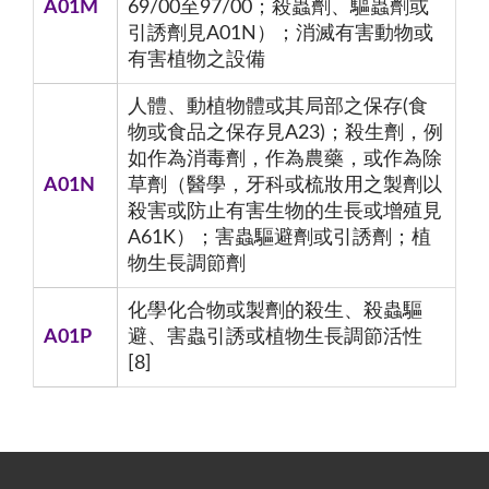
A01M
69/00至97/00；殺蟲劑、驅蟲劑或
引誘劑見A01N）；消滅有害動物或
有害植物之設備
人體、動植物體或其局部之保存(食
物或食品之保存見A23)；殺生劑，例
如作為消毒劑，作為農藥，或作為除
A01N
草劑（醫學，牙科或梳妝用之製劑以
殺害或防止有害生物的生長或增殖見
A61K）；害蟲驅避劑或引誘劑；植
物生長調節劑
化學化合物或製劑的殺生、殺蟲驅
A01P
避、害蟲引誘或植物生長調節活性
[8]