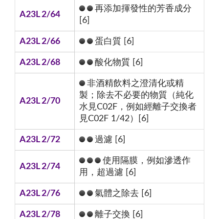
再添加揮發性的芳香成分
A23L 2/64
[6]
A23L 2/66
蛋白質 [6]
A23L 2/68
酸化物質 [6]
非酒精飲料之澄清化或精
製；除去不必要的物質（純化
A23L 2/70
水見C02F，例如經離子交換者
見C02F 1/42）[6]
A23L 2/72
過濾 [6]
使用隔膜，例如滲透作
A23L 2/74
用，超過濾 [6]
A23L 2/76
氣體之除去 [6]
A23L 2/78
離子交換 [6]