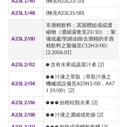
A23L 1/40
(轉見A23L23/10)
A23L 1/48
(轉見A23L35/00)
非酒精飲料；其固體組成或濃
縮物（濃縮湯食見23/10）；製
A23L 2/00
備或處理(經由除去酒精的非酒
精飲料之製備見C12H3/00）
[2,2006.01]
A23L 2/02
含有水果或蔬菜汁者 [2]
汁液之萃取（萃取汁液之
A23L 2/04
機械或設備見A23N1/00，A47
J 19/00）[2]
A23L 2/06
由柑桔類水果 [2]
A23L 2/08
汁液之濃縮或乾燥 [2]