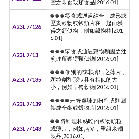
空之即食榖類食品[2016.01]
零食或通過結合，成形或
壓實穀物或穀類片在一起而獲
A23L 7/126
得之類似物，例如穀物棒[201
6.01]
零食或通過穀物麵團之油
A23L 7/13
煎炸所獲得類似物[2016.01]
個別的或非擠出之薄片，
A23L 7/135
顆粒劑和形狀具有相似的大
小，例如早餐穀物[2016.01]
未經處理的粉料或麵團
A23L 7/139
製成全麥或穀物片[2016.01]
待料理和熱吃的穀物顆粒
A23L 7/143
或薄片，例如燕麥；重組米麵
製品[2016.01]