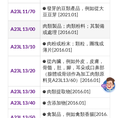
發芽的豆類產品，例如從大
A23L 11/70
豆豆芽 [2021.01]
肉類製品；肉類粉料；其製備
A23L 13/00
或處理 [2016.01]
肉粉或粉末；顆粒，團塊或
A23L 13/10
薄片[2016.01]
從內臟，例如外皮，皮膚，
骨髓，肚，腳，耳朵或口鼻部
A23L 13/20
（腺體或骨頭作為加工肉類原
料見A23L13/60）[2016.01]
A23L 13/30
肉類提取物[2016.01]
A23L 13/40
含添加物[2016.01]
禽製品，例如禽類香腸[2016.
A23L 13/50