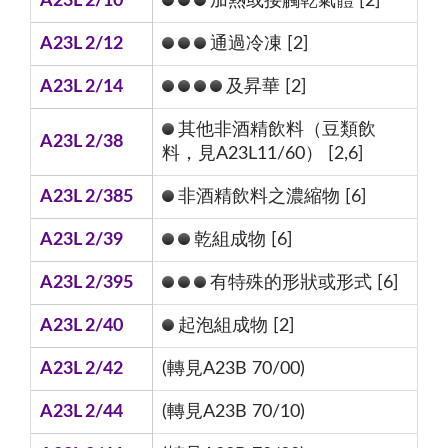
A23L 2/10
加熱或接觸乾氣體 [2]
A23L 2/12
通過冷凍 [2]
A23L 2/14
及昇華 [2]
其他非酒精飲料（豆類飲
A23L 2/38
料，見A23L11/60） [2,6]
A23L 2/385
非酒精飲料之濃縮物 [6]
A23L 2/39
乾組成物 [6]
A23L 2/395
有特殊的形狀或形式 [6]
A23L 2/40
起泡組成物 [2]
A23L 2/42
(轉見A23B 70/00)
A23L 2/44
(轉見A23B 70/10)