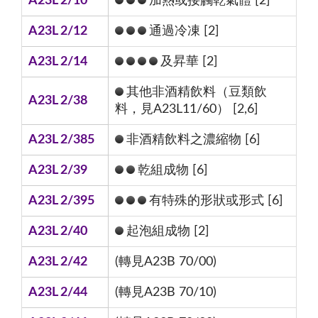
A23L 2/10
加熱或接觸乾氣體 [2]
A23L 2/12
通過冷凍 [2]
A23L 2/14
及昇華 [2]
其他非酒精飲料（豆類飲
A23L 2/38
料，見A23L11/60） [2,6]
A23L 2/385
非酒精飲料之濃縮物 [6]
A23L 2/39
乾組成物 [6]
A23L 2/395
有特殊的形狀或形式 [6]
A23L 2/40
起泡組成物 [2]
A23L 2/42
(轉見A23B 70/00)
A23L 2/44
(轉見A23B 70/10)