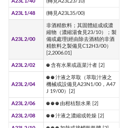
A23L 1/40
(轉見A23L23/10)
A23L 1/48
(轉見A23L35/00)
非酒精飲料；其固體組成或濃
縮物（濃縮湯食見23/10）；製
A23L 2/00
備或處理(經由除去酒精的非酒
精飲料之製備見C12H3/00）
[2,2006.01]
A23L 2/02
含有水果或蔬菜汁者 [2]
汁液之萃取（萃取汁液之
A23L 2/04
機械或設備見A23N1/00，A47
J 19/00）[2]
A23L 2/06
由柑桔類水果 [2]
A23L 2/08
汁液之濃縮或乾燥 [2]