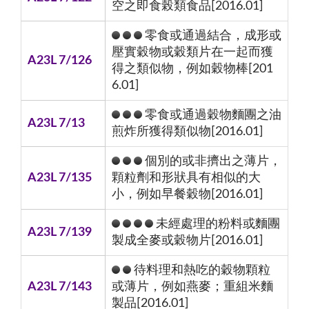
空之即食榖類食品[2016.01]
零食或通過結合，成形或
壓實穀物或穀類片在一起而獲
A23L 7/126
得之類似物，例如穀物棒[201
6.01]
零食或通過穀物麵團之油
A23L 7/13
煎炸所獲得類似物[2016.01]
個別的或非擠出之薄片，
A23L 7/135
顆粒劑和形狀具有相似的大
小，例如早餐穀物[2016.01]
未經處理的粉料或麵團
A23L 7/139
製成全麥或穀物片[2016.01]
待料理和熱吃的穀物顆粒
A23L 7/143
或薄片，例如燕麥；重組米麵
製品[2016.01]