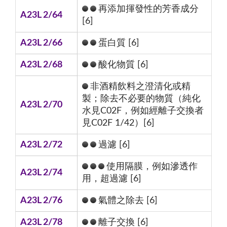
再添加揮發性的芳香成分
A23L 2/64
[6]
A23L 2/66
蛋白質 [6]
A23L 2/68
酸化物質 [6]
非酒精飲料之澄清化或精
製；除去不必要的物質（純化
A23L 2/70
水見C02F，例如經離子交換者
見C02F 1/42）[6]
A23L 2/72
過濾 [6]
使用隔膜，例如滲透作
A23L 2/74
用，超過濾 [6]
A23L 2/76
氣體之除去 [6]
A23L 2/78
離子交換 [6]