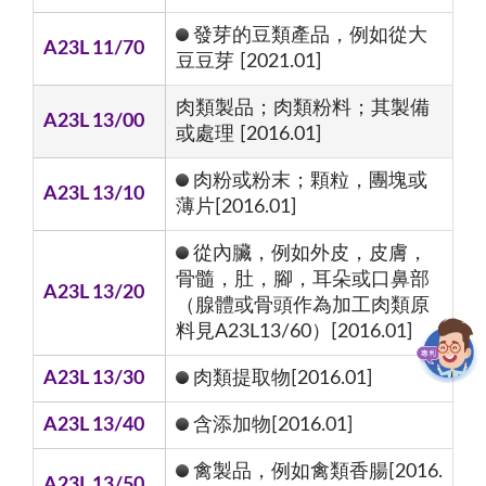
發芽的豆類產品，例如從大
A23L 11/70
豆豆芽 [2021.01]
肉類製品；肉類粉料；其製備
A23L 13/00
或處理 [2016.01]
肉粉或粉末；顆粒，團塊或
A23L 13/10
薄片[2016.01]
從內臟，例如外皮，皮膚，
骨髓，肚，腳，耳朵或口鼻部
A23L 13/20
（腺體或骨頭作為加工肉類原
料見A23L13/60）[2016.01]
A23L 13/30
肉類提取物[2016.01]
A23L 13/40
含添加物[2016.01]
禽製品，例如禽類香腸[2016.
A23L 13/50