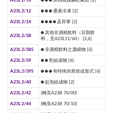
A23L 2/10
加熱或接觸乾氣體 [2]
A23L 2/12
通過冷凍 [2]
A23L 2/14
及昇華 [2]
其他非酒精飲料（豆類飲
A23L 2/38
料，見A23L11/60） [2,6]
A23L 2/385
非酒精飲料之濃縮物 [6]
A23L 2/39
乾組成物 [6]
A23L 2/395
有特殊的形狀或形式 [6]
A23L 2/40
起泡組成物 [2]
A23L 2/42
(轉見A23B 70/00)
A23L 2/44
(轉見A23B 70/10)