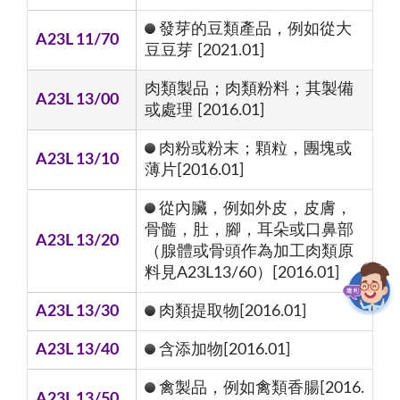
發芽的豆類產品，例如從大
A23L 11/70
豆豆芽 [2021.01]
肉類製品；肉類粉料；其製備
A23L 13/00
或處理 [2016.01]
肉粉或粉末；顆粒，團塊或
A23L 13/10
薄片[2016.01]
從內臟，例如外皮，皮膚，
骨髓，肚，腳，耳朵或口鼻部
A23L 13/20
（腺體或骨頭作為加工肉類原
料見A23L13/60）[2016.01]
A23L 13/30
肉類提取物[2016.01]
A23L 13/40
含添加物[2016.01]
禽製品，例如禽類香腸[2016.
A23L 13/50