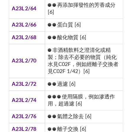
再添加揮發性的芳香成分
A23L 2/64
[6]
A23L 2/66
蛋白質 [6]
A23L 2/68
酸化物質 [6]
非酒精飲料之澄清化或精
製；除去不必要的物質（純化
A23L 2/70
水見C02F，例如經離子交換者
見C02F 1/42）[6]
A23L 2/72
過濾 [6]
使用隔膜，例如滲透作
A23L 2/74
用，超過濾 [6]
A23L 2/76
氣體之除去 [6]
A23L 2/78
離子交換 [6]