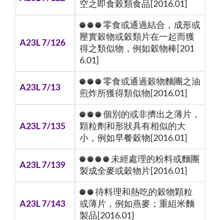
空之即食榖類食品[2016.01]
零食或通過結合，成形或
壓實穀物或穀類片在一起而獲
A23L 7/126
得之類似物，例如穀物棒[201
6.01]
零食或通過穀物麵團之油
A23L 7/13
煎炸所獲得類似物[2016.01]
個別的或非擠出之薄片，
A23L 7/135
顆粒劑和形狀具有相似的大
小，例如早餐穀物[2016.01]
未經處理的粉料或麵團
A23L 7/139
製成全麥或穀物片[2016.01]
待料理和熱吃的穀物顆粒
A23L 7/143
或薄片，例如燕麥；重組米麵
製品[2016.01]