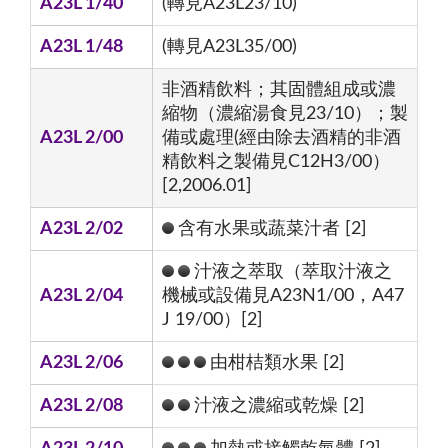
A23L 1/40
(轉見A23L23/10)
A23L 1/48
(轉見A23L35/00)
非酒精飲料；其固體組成或濃
縮物（濃縮湯食見23/10）；製
A23L 2/00
備或處理(經由除去酒精的非酒
精飲料之製備見C12H3/00）
[2,2006.01]
A23L 2/02
含有水果或蔬菜汁者 [2]
汁液之萃取（萃取汁液之
A23L 2/04
機械或設備見A23N1/00，A47
J 19/00）[2]
A23L 2/06
由柑桔類水果 [2]
A23L 2/08
汁液之濃縮或乾燥 [2]