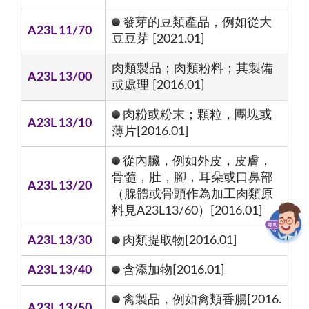
發芽的豆類產品，例如從大
A23L 11/70
豆豆芽 [2021.01]
肉類製品；肉類粉料；其製備
A23L 13/00
或處理 [2016.01]
肉粉或粉末；顆粒，團塊或
A23L 13/10
薄片[2016.01]
從內臟，例如外皮，皮膚，
骨髓，肚，腳，耳朵或口鼻部
A23L 13/20
（腺體或骨頭作為加工肉類原
料見A23L13/60）[2016.01]
A23L 13/30
肉類提取物[2016.01]
A23L 13/40
含添加物[2016.01]
禽製品，例如禽類香腸[2016.
A23L 13/50