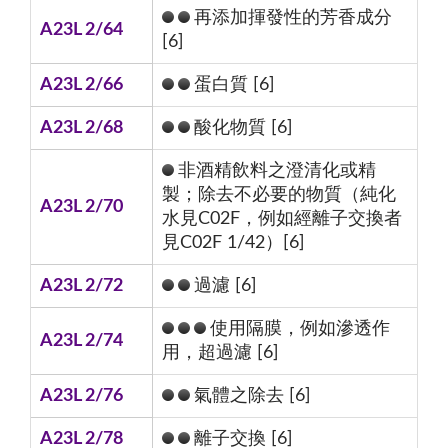
再添加揮發性的芳香成分
A23L 2/64
[6]
A23L 2/66
蛋白質 [6]
A23L 2/68
酸化物質 [6]
非酒精飲料之澄清化或精
製；除去不必要的物質（純化
A23L 2/70
水見C02F，例如經離子交換者
見C02F 1/42）[6]
A23L 2/72
過濾 [6]
使用隔膜，例如滲透作
A23L 2/74
用，超過濾 [6]
A23L 2/76
氣體之除去 [6]
A23L 2/78
離子交換 [6]