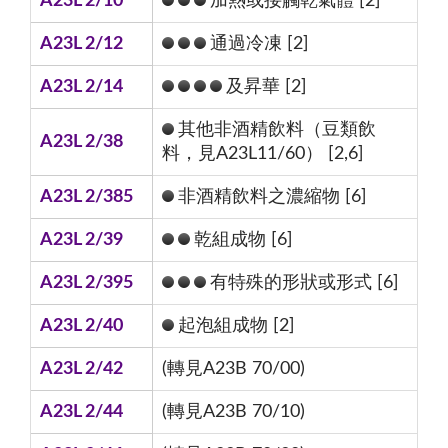
A23L 2/10
加熱或接觸乾氣體 [2]
A23L 2/12
通過冷凍 [2]
A23L 2/14
及昇華 [2]
其他非酒精飲料（豆類飲
A23L 2/38
料，見A23L11/60） [2,6]
A23L 2/385
非酒精飲料之濃縮物 [6]
A23L 2/39
乾組成物 [6]
A23L 2/395
有特殊的形狀或形式 [6]
A23L 2/40
起泡組成物 [2]
A23L 2/42
(轉見A23B 70/00)
A23L 2/44
(轉見A23B 70/10)