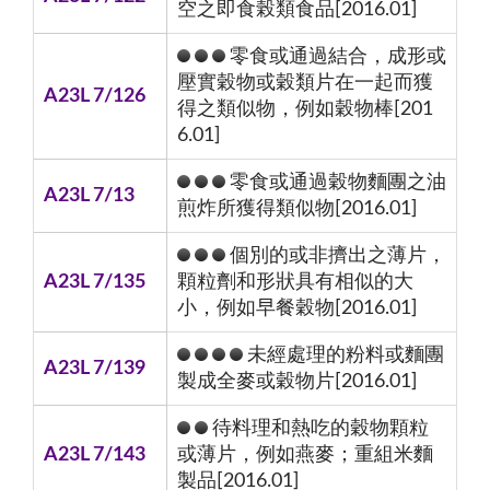
空之即食榖類食品[2016.01]
零食或通過結合，成形或
壓實穀物或穀類片在一起而獲
A23L 7/126
得之類似物，例如穀物棒[201
6.01]
零食或通過穀物麵團之油
A23L 7/13
煎炸所獲得類似物[2016.01]
個別的或非擠出之薄片，
A23L 7/135
顆粒劑和形狀具有相似的大
小，例如早餐穀物[2016.01]
未經處理的粉料或麵團
A23L 7/139
製成全麥或穀物片[2016.01]
待料理和熱吃的穀物顆粒
A23L 7/143
或薄片，例如燕麥；重組米麵
製品[2016.01]