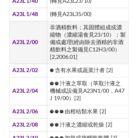
A23L 1/40
(轉見A23L23/10)
A23L 1/48
(轉見A23L35/00)
非酒精飲料；其固體組成或濃
縮物（濃縮湯食見23/10）；製
A23L 2/00
備或處理(經由除去酒精的非酒
精飲料之製備見C12H3/00）
[2,2006.01]
A23L 2/02
含有水果或蔬菜汁者 [2]
汁液之萃取（萃取汁液之
A23L 2/04
機械或設備見A23N1/00，A47
J 19/00）[2]
A23L 2/06
由柑桔類水果 [2]
A23L 2/08
汁液之濃縮或乾燥 [2]