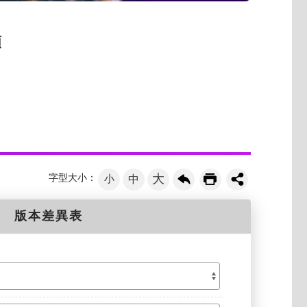
類
大
字型大小：
小
中
版本差異表