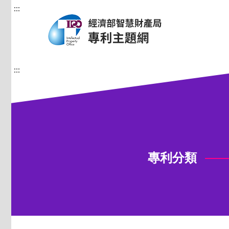
:::
:::
專利分類