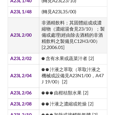
A23L 1/40
(轉見A23L23/10)
A23L 1/48
(轉見A23L35/00)
非酒精飲料；其固體組成或濃
縮物（濃縮湯食見23/10）；製
A23L 2/00
備或處理(經由除去酒精的非酒
精飲料之製備見C12H3/00）
[2,2006.01]
A23L 2/02
含有水果或蔬菜汁者 [2]
汁液之萃取（萃取汁液之
A23L 2/04
機械或設備見A23N1/00，A47
J 19/00）[2]
A23L 2/06
由柑桔類水果 [2]
A23L 2/08
汁液之濃縮或乾燥 [2]