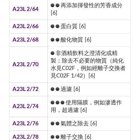
再添加揮發性的芳香成分
A23L 2/64
[6]
A23L 2/66
蛋白質 [6]
A23L 2/68
酸化物質 [6]
非酒精飲料之澄清化或精
製；除去不必要的物質（純化
A23L 2/70
水見C02F，例如經離子交換者
見C02F 1/42）[6]
A23L 2/72
過濾 [6]
使用隔膜，例如滲透作
A23L 2/74
用，超過濾 [6]
A23L 2/76
氣體之除去 [6]
A23L 2/78
離子交換 [6]