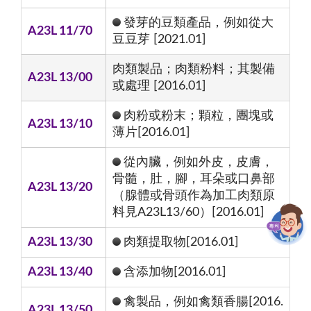
發芽的豆類產品，例如從大
A23L 11/70
豆豆芽 [2021.01]
肉類製品；肉類粉料；其製備
A23L 13/00
或處理 [2016.01]
肉粉或粉末；顆粒，團塊或
A23L 13/10
薄片[2016.01]
從內臟，例如外皮，皮膚，
骨髓，肚，腳，耳朵或口鼻部
A23L 13/20
（腺體或骨頭作為加工肉類原
料見A23L13/60）[2016.01]
A23L 13/30
肉類提取物[2016.01]
A23L 13/40
含添加物[2016.01]
禽製品，例如禽類香腸[2016.
A23L 13/50