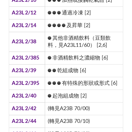
A23L 2/10
加熱或接觸乾氣體 [2]
A23L 2/12
通過冷凍 [2]
A23L 2/14
及昇華 [2]
其他非酒精飲料（豆類飲
A23L 2/38
料，見A23L11/60） [2,6]
A23L 2/385
非酒精飲料之濃縮物 [6]
A23L 2/39
乾組成物 [6]
A23L 2/395
有特殊的形狀或形式 [6]
A23L 2/40
起泡組成物 [2]
A23L 2/42
(轉見A23B 70/00)
A23L 2/44
(轉見A23B 70/10)