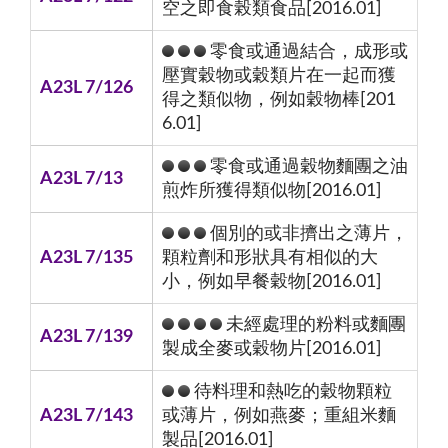
空之即食榖類食品[2016.01]
零食或通過結合，成形或
壓實穀物或穀類片在一起而獲
A23L 7/126
得之類似物，例如穀物棒[201
6.01]
零食或通過穀物麵團之油
A23L 7/13
煎炸所獲得類似物[2016.01]
個別的或非擠出之薄片，
A23L 7/135
顆粒劑和形狀具有相似的大
小，例如早餐穀物[2016.01]
未經處理的粉料或麵團
A23L 7/139
製成全麥或穀物片[2016.01]
待料理和熱吃的穀物顆粒
A23L 7/143
或薄片，例如燕麥；重組米麵
製品[2016.01]