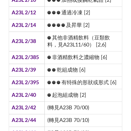
A23L 2/10
加熱或接觸乾氣體 [2]
A23L 2/12
通過冷凍 [2]
A23L 2/14
及昇華 [2]
其他非酒精飲料（豆類飲
A23L 2/38
料，見A23L11/60） [2,6]
A23L 2/385
非酒精飲料之濃縮物 [6]
A23L 2/39
乾組成物 [6]
A23L 2/395
有特殊的形狀或形式 [6]
A23L 2/40
起泡組成物 [2]
A23L 2/42
(轉見A23B 70/00)
A23L 2/44
(轉見A23B 70/10)