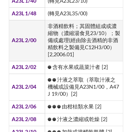
A23L 1/40
(轉見A23L23/10)
A23L 1/48
(轉見A23L35/00)
非酒精飲料；其固體組成或濃
縮物（濃縮湯食見23/10）；製
A23L 2/00
備或處理(經由除去酒精的非酒
精飲料之製備見C12H3/00）
[2,2006.01]
A23L 2/02
含有水果或蔬菜汁者 [2]
汁液之萃取（萃取汁液之
A23L 2/04
機械或設備見A23N1/00，A47
J 19/00）[2]
A23L 2/06
由柑桔類水果 [2]
A23L 2/08
汁液之濃縮或乾燥 [2]