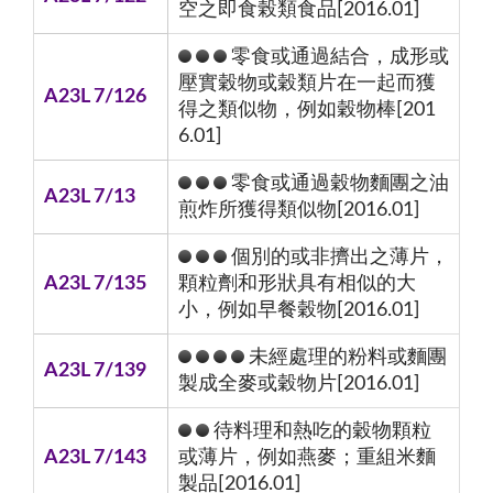
空之即食榖類食品[2016.01]
零食或通過結合，成形或
壓實穀物或穀類片在一起而獲
A23L 7/126
得之類似物，例如穀物棒[201
6.01]
零食或通過穀物麵團之油
A23L 7/13
煎炸所獲得類似物[2016.01]
個別的或非擠出之薄片，
A23L 7/135
顆粒劑和形狀具有相似的大
小，例如早餐穀物[2016.01]
未經處理的粉料或麵團
A23L 7/139
製成全麥或穀物片[2016.01]
待料理和熱吃的穀物顆粒
A23L 7/143
或薄片，例如燕麥；重組米麵
製品[2016.01]