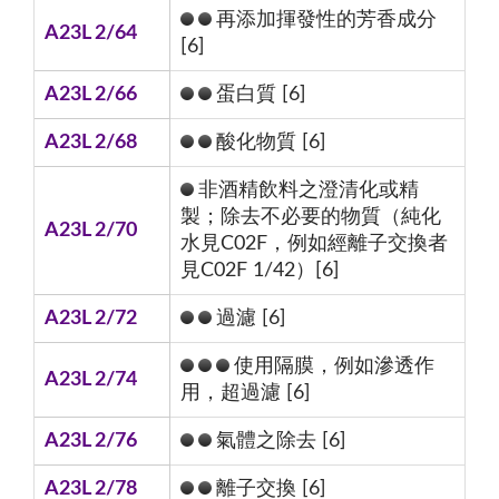
再添加揮發性的芳香成分
A23L 2/64
[6]
A23L 2/66
蛋白質 [6]
A23L 2/68
酸化物質 [6]
非酒精飲料之澄清化或精
製；除去不必要的物質（純化
A23L 2/70
水見C02F，例如經離子交換者
見C02F 1/42）[6]
A23L 2/72
過濾 [6]
使用隔膜，例如滲透作
A23L 2/74
用，超過濾 [6]
A23L 2/76
氣體之除去 [6]
A23L 2/78
離子交換 [6]