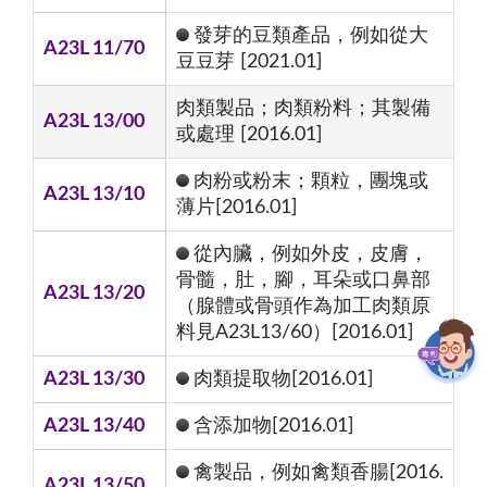
發芽的豆類產品，例如從大
A23L 11/70
豆豆芽 [2021.01]
肉類製品；肉類粉料；其製備
A23L 13/00
或處理 [2016.01]
肉粉或粉末；顆粒，團塊或
A23L 13/10
薄片[2016.01]
從內臟，例如外皮，皮膚，
骨髓，肚，腳，耳朵或口鼻部
A23L 13/20
（腺體或骨頭作為加工肉類原
料見A23L13/60）[2016.01]
A23L 13/30
肉類提取物[2016.01]
A23L 13/40
含添加物[2016.01]
禽製品，例如禽類香腸[2016.
A23L 13/50