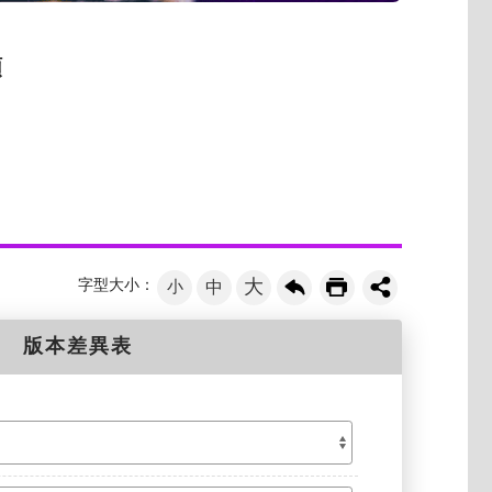
類
大
字型大小：
小
中
版本差異表