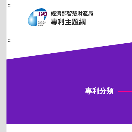
:::
:::
專利分類