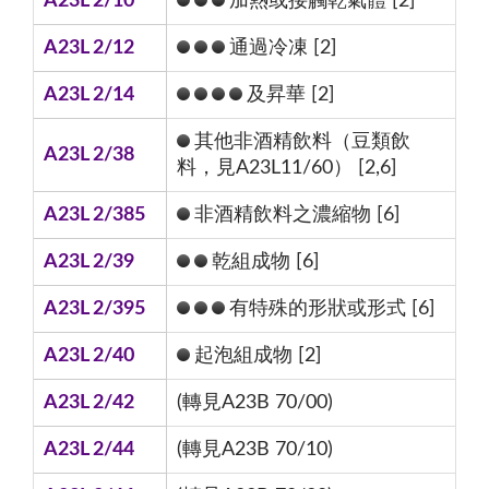
A23L 2/10
加熱或接觸乾氣體 [2]
A23L 2/12
通過冷凍 [2]
A23L 2/14
及昇華 [2]
其他非酒精飲料（豆類飲
A23L 2/38
料，見A23L11/60） [2,6]
A23L 2/385
非酒精飲料之濃縮物 [6]
A23L 2/39
乾組成物 [6]
A23L 2/395
有特殊的形狀或形式 [6]
A23L 2/40
起泡組成物 [2]
A23L 2/42
(轉見A23B 70/00)
A23L 2/44
(轉見A23B 70/10)