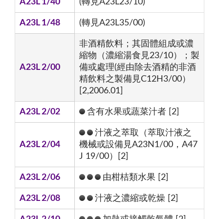
A23L 1/40
(轉見A23L23/10)
A23L 1/48
(轉見A23L35/00)
非酒精飲料；其固體組成或濃
縮物（濃縮湯食見23/10）；製
A23L 2/00
備或處理(經由除去酒精的非酒
精飲料之製備見C12H3/00）
[2,2006.01]
A23L 2/02
含有水果或蔬菜汁者 [2]
汁液之萃取（萃取汁液之
A23L 2/04
機械或設備見A23N1/00，A47
J 19/00）[2]
A23L 2/06
由柑桔類水果 [2]
A23L 2/08
汁液之濃縮或乾燥 [2]