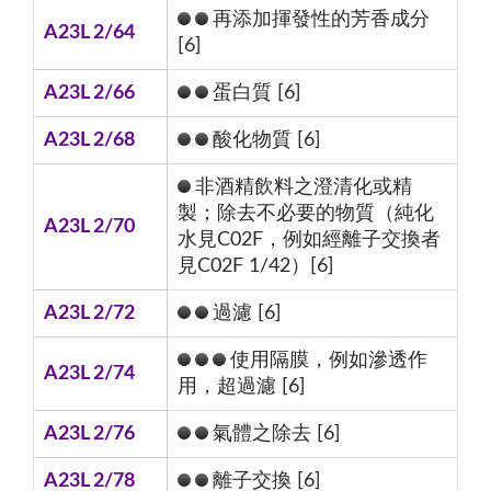
再添加揮發性的芳香成分
A23L 2/64
[6]
A23L 2/66
蛋白質 [6]
A23L 2/68
酸化物質 [6]
非酒精飲料之澄清化或精
製；除去不必要的物質（純化
A23L 2/70
水見C02F，例如經離子交換者
見C02F 1/42）[6]
A23L 2/72
過濾 [6]
使用隔膜，例如滲透作
A23L 2/74
用，超過濾 [6]
A23L 2/76
氣體之除去 [6]
A23L 2/78
離子交換 [6]