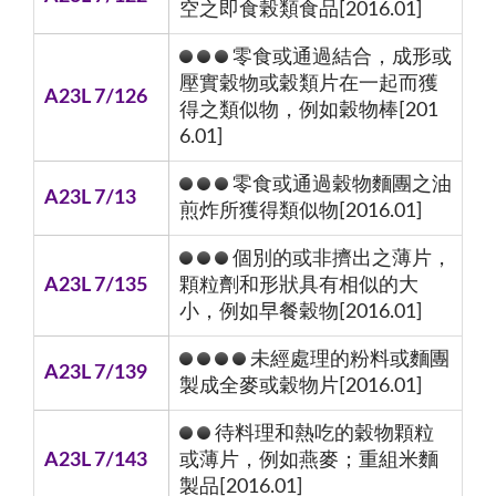
空之即食榖類食品[2016.01]
零食或通過結合，成形或
壓實穀物或穀類片在一起而獲
A23L 7/126
得之類似物，例如穀物棒[201
6.01]
零食或通過穀物麵團之油
A23L 7/13
煎炸所獲得類似物[2016.01]
個別的或非擠出之薄片，
A23L 7/135
顆粒劑和形狀具有相似的大
小，例如早餐穀物[2016.01]
未經處理的粉料或麵團
A23L 7/139
製成全麥或穀物片[2016.01]
待料理和熱吃的穀物顆粒
A23L 7/143
或薄片，例如燕麥；重組米麵
製品[2016.01]