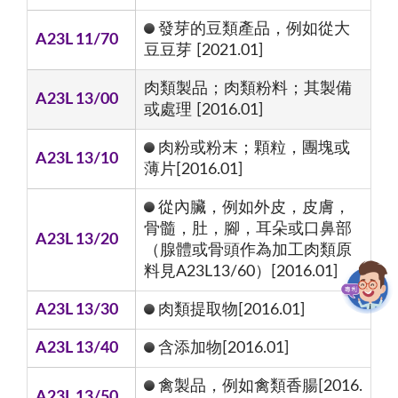
發芽的豆類產品，例如從大
A23L 11/70
豆豆芽 [2021.01]
肉類製品；肉類粉料；其製備
A23L 13/00
或處理 [2016.01]
肉粉或粉末；顆粒，團塊或
A23L 13/10
薄片[2016.01]
從內臟，例如外皮，皮膚，
骨髓，肚，腳，耳朵或口鼻部
A23L 13/20
（腺體或骨頭作為加工肉類原
料見A23L13/60）[2016.01]
A23L 13/30
肉類提取物[2016.01]
A23L 13/40
含添加物[2016.01]
禽製品，例如禽類香腸[2016.
A23L 13/50