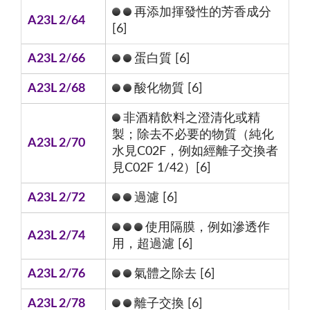
再添加揮發性的芳香成分
A23L 2/64
[6]
A23L 2/66
蛋白質 [6]
A23L 2/68
酸化物質 [6]
非酒精飲料之澄清化或精
製；除去不必要的物質（純化
A23L 2/70
水見C02F，例如經離子交換者
見C02F 1/42）[6]
A23L 2/72
過濾 [6]
使用隔膜，例如滲透作
A23L 2/74
用，超過濾 [6]
A23L 2/76
氣體之除去 [6]
A23L 2/78
離子交換 [6]