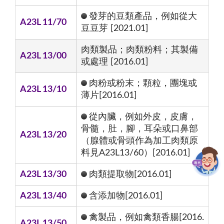
發芽的豆類產品，例如從大
A23L 11/70
豆豆芽 [2021.01]
肉類製品；肉類粉料；其製備
A23L 13/00
或處理 [2016.01]
肉粉或粉末；顆粒，團塊或
A23L 13/10
薄片[2016.01]
從內臟，例如外皮，皮膚，
骨髓，肚，腳，耳朵或口鼻部
A23L 13/20
（腺體或骨頭作為加工肉類原
料見A23L13/60）[2016.01]
A23L 13/30
肉類提取物[2016.01]
A23L 13/40
含添加物[2016.01]
禽製品，例如禽類香腸[2016.
A23L 13/50