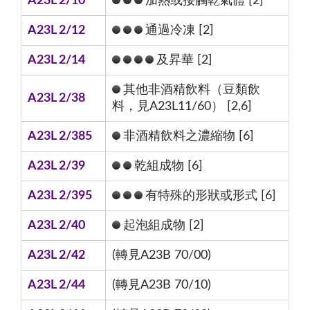
A23L 2/10
加熱或接觸乾氣體 [2]
A23L 2/12
通過冷凍 [2]
A23L 2/14
及昇華 [2]
其他非酒精飲料（豆類飲
A23L 2/38
料，見A23L11/60） [2,6]
A23L 2/385
非酒精飲料之濃縮物 [6]
A23L 2/39
乾組成物 [6]
A23L 2/395
有特殊的形狀或形式 [6]
A23L 2/40
起泡組成物 [2]
A23L 2/42
(轉見A23B 70/00)
A23L 2/44
(轉見A23B 70/10)