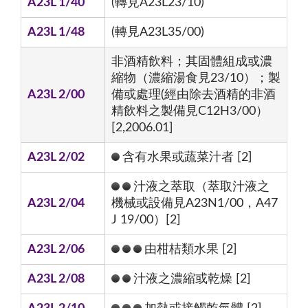
A23L 1/40
(轉見A23L23/10)
A23L 1/48
(轉見A23L35/00)
非酒精飲料；其固體組成或濃
縮物（濃縮湯食見23/10）；製
A23L 2/00
備或處理(經由除去酒精的非酒
精飲料之製備見C12H3/00）
[2,2006.01]
A23L 2/02
含有水果或蔬菜汁者 [2]
汁液之萃取（萃取汁液之
A23L 2/04
機械或設備見A23N1/00，A47
J 19/00）[2]
A23L 2/06
由柑桔類水果 [2]
A23L 2/08
汁液之濃縮或乾燥 [2]