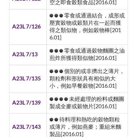
空之即食榖類食品[2016.01]
零食或通過結合，成形或
壓實穀物或穀類片在一起而獲
A23L 7/126
得之類似物，例如穀物棒[201
6.01]
零食或通過穀物麵團之油
A23L 7/13
煎炸所獲得類似物[2016.01]
個別的或非擠出之薄片，
A23L 7/135
顆粒劑和形狀具有相似的大
小，例如早餐穀物[2016.01]
未經處理的粉料或麵團
A23L 7/139
製成全麥或穀物片[2016.01]
待料理和熱吃的穀物顆粒
A23L 7/143
或薄片，例如燕麥；重組米麵
製品[2016.01]