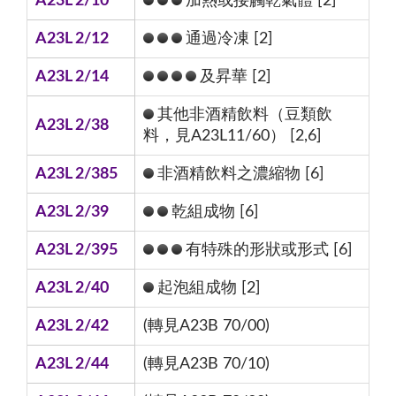
A23L 2/10
加熱或接觸乾氣體 [2]
A23L 2/12
通過冷凍 [2]
A23L 2/14
及昇華 [2]
其他非酒精飲料（豆類飲
A23L 2/38
料，見A23L11/60） [2,6]
A23L 2/385
非酒精飲料之濃縮物 [6]
A23L 2/39
乾組成物 [6]
A23L 2/395
有特殊的形狀或形式 [6]
A23L 2/40
起泡組成物 [2]
A23L 2/42
(轉見A23B 70/00)
A23L 2/44
(轉見A23B 70/10)