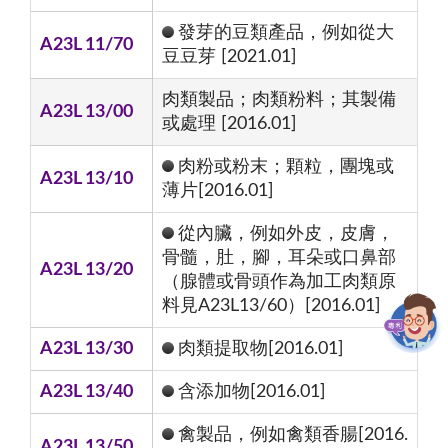
發芽的豆類產品，例如從大
A23L 11/70
豆豆芽 [2021.01]
肉類製品；肉類粉料；其製備
A23L 13/00
或處理 [2016.01]
肉粉或粉末；顆粒，團塊或
A23L 13/10
薄片[2016.01]
從內臟，例如外皮，皮膚，
骨髓，肚，腳，耳朵或口鼻部
A23L 13/20
（腺體或骨頭作為加工肉類原
料見A23L13/60）[2016.01]
A23L 13/30
肉類提取物[2016.01]
A23L 13/40
含添加物[2016.01]
禽製品，例如禽類香腸[2016.
A23L 13/50