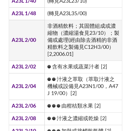
A23L 1/40
(轉見A23L23/10)
A23L 1/48
(轉見A23L35/00)
非酒精飲料；其固體組成或濃
縮物（濃縮湯食見23/10）；製
A23L 2/00
備或處理(經由除去酒精的非酒
精飲料之製備見C12H3/00）
[2,2006.01]
A23L 2/02
含有水果或蔬菜汁者 [2]
汁液之萃取（萃取汁液之
A23L 2/04
機械或設備見A23N1/00，A47
J 19/00）[2]
A23L 2/06
由柑桔類水果 [2]
A23L 2/08
汁液之濃縮或乾燥 [2]