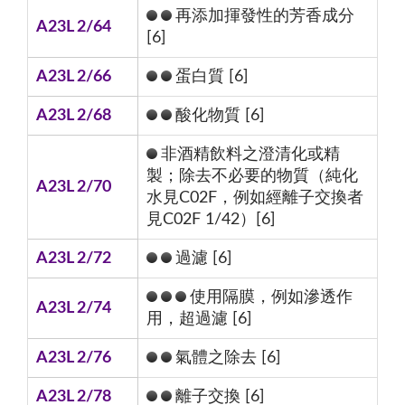
再添加揮發性的芳香成分
A23L 2/64
[6]
A23L 2/66
蛋白質 [6]
A23L 2/68
酸化物質 [6]
非酒精飲料之澄清化或精
製；除去不必要的物質（純化
A23L 2/70
水見C02F，例如經離子交換者
見C02F 1/42）[6]
A23L 2/72
過濾 [6]
使用隔膜，例如滲透作
A23L 2/74
用，超過濾 [6]
A23L 2/76
氣體之除去 [6]
A23L 2/78
離子交換 [6]