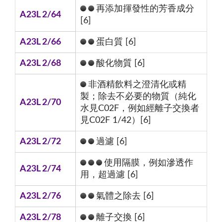
再添加揮發性的芳香成分
A23L 2/64
[6]
A23L 2/66
蛋白質 [6]
A23L 2/68
酸化物質 [6]
非酒精飲料之澄清化或精
製；除去不必要的物質（純化
A23L 2/70
水見C02F，例如經離子交換者
見C02F 1/42）[6]
A23L 2/72
過濾 [6]
使用隔膜，例如滲透作
A23L 2/74
用，超過濾 [6]
A23L 2/76
氣體之除去 [6]
A23L 2/78
離子交換 [6]