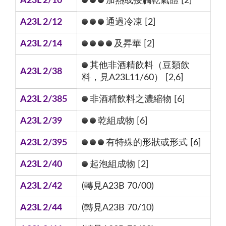
A23L 2/10
加熱或接觸乾氣體 [2]
A23L 2/12
通過冷凍 [2]
A23L 2/14
及昇華 [2]
其他非酒精飲料（豆類飲
A23L 2/38
料，見A23L11/60） [2,6]
A23L 2/385
非酒精飲料之濃縮物 [6]
A23L 2/39
乾組成物 [6]
A23L 2/395
有特殊的形狀或形式 [6]
A23L 2/40
起泡組成物 [2]
A23L 2/42
(轉見A23B 70/00)
A23L 2/44
(轉見A23B 70/10)