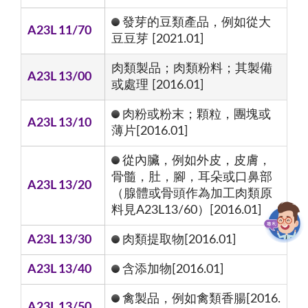
發芽的豆類產品，例如從大
A23L 11/70
豆豆芽 [2021.01]
肉類製品；肉類粉料；其製備
A23L 13/00
或處理 [2016.01]
肉粉或粉末；顆粒，團塊或
A23L 13/10
薄片[2016.01]
從內臟，例如外皮，皮膚，
骨髓，肚，腳，耳朵或口鼻部
A23L 13/20
（腺體或骨頭作為加工肉類原
料見A23L13/60）[2016.01]
A23L 13/30
肉類提取物[2016.01]
A23L 13/40
含添加物[2016.01]
禽製品，例如禽類香腸[2016.
A23L 13/50