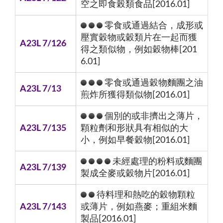
空之即食榖類食品[2016.01]
零食或通過結合，成形或
壓實穀物或穀類片在一起而獲
A23L 7/126
得之類似物，例如穀物棒[201
6.01]
零食或通過穀物麵團之油
A23L 7/13
煎炸所獲得類似物[2016.01]
個別的或非擠出之薄片，
A23L 7/135
顆粒劑和形狀具有相似的大
小，例如早餐穀物[2016.01]
未經處理的粉料或麵團
A23L 7/139
製成全麥或穀物片[2016.01]
待料理和熱吃的穀物顆粒
A23L 7/143
或薄片，例如燕麥；重組米麵
製品[2016.01]