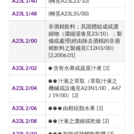
A23L 1/40
(轉見A23L23/10)
A23L 1/48
(轉見A23L35/00)
非酒精飲料；其固體組成或濃
縮物（濃縮湯食見23/10）；製
A23L 2/00
備或處理(經由除去酒精的非酒
精飲料之製備見C12H3/00）
[2,2006.01]
A23L 2/02
含有水果或蔬菜汁者 [2]
汁液之萃取（萃取汁液之
A23L 2/04
機械或設備見A23N1/00，A47
J 19/00）[2]
A23L 2/06
由柑桔類水果 [2]
A23L 2/08
汁液之濃縮或乾燥 [2]