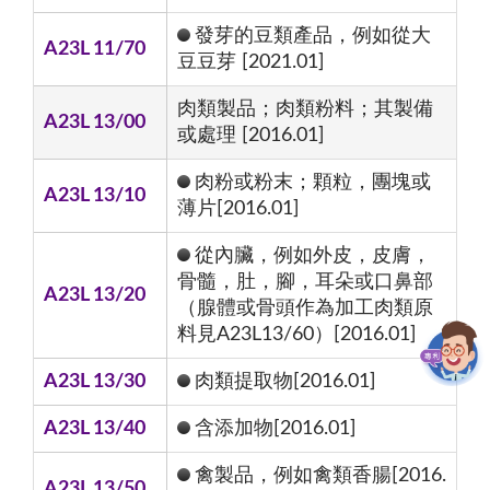
發芽的豆類產品，例如從大
A23L 11/70
豆豆芽 [2021.01]
肉類製品；肉類粉料；其製備
A23L 13/00
或處理 [2016.01]
肉粉或粉末；顆粒，團塊或
A23L 13/10
薄片[2016.01]
從內臟，例如外皮，皮膚，
骨髓，肚，腳，耳朵或口鼻部
A23L 13/20
（腺體或骨頭作為加工肉類原
料見A23L13/60）[2016.01]
A23L 13/30
肉類提取物[2016.01]
A23L 13/40
含添加物[2016.01]
禽製品，例如禽類香腸[2016.
A23L 13/50