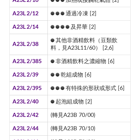
A23L 2/10
加熱或接觸乾氣體 [2]
A23L 2/12
通過冷凍 [2]
A23L 2/14
及昇華 [2]
其他非酒精飲料（豆類飲
A23L 2/38
料，見A23L11/60） [2,6]
A23L 2/385
非酒精飲料之濃縮物 [6]
A23L 2/39
乾組成物 [6]
A23L 2/395
有特殊的形狀或形式 [6]
A23L 2/40
起泡組成物 [2]
A23L 2/42
(轉見A23B 70/00)
A23L 2/44
(轉見A23B 70/10)