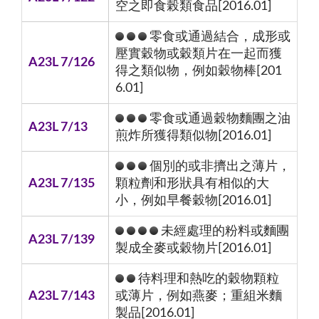
空之即食榖類食品[2016.01]
零食或通過結合，成形或
壓實穀物或穀類片在一起而獲
A23L 7/126
得之類似物，例如穀物棒[201
6.01]
零食或通過穀物麵團之油
A23L 7/13
煎炸所獲得類似物[2016.01]
個別的或非擠出之薄片，
A23L 7/135
顆粒劑和形狀具有相似的大
小，例如早餐穀物[2016.01]
未經處理的粉料或麵團
A23L 7/139
製成全麥或穀物片[2016.01]
待料理和熱吃的穀物顆粒
A23L 7/143
或薄片，例如燕麥；重組米麵
製品[2016.01]