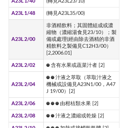
A23L 1/40
(轉見A23L23/10)
A23L 1/48
(轉見A23L35/00)
非酒精飲料；其固體組成或濃
縮物（濃縮湯食見23/10）；製
A23L 2/00
備或處理(經由除去酒精的非酒
精飲料之製備見C12H3/00）
[2,2006.01]
A23L 2/02
含有水果或蔬菜汁者 [2]
汁液之萃取（萃取汁液之
A23L 2/04
機械或設備見A23N1/00，A47
J 19/00）[2]
A23L 2/06
由柑桔類水果 [2]
A23L 2/08
汁液之濃縮或乾燥 [2]