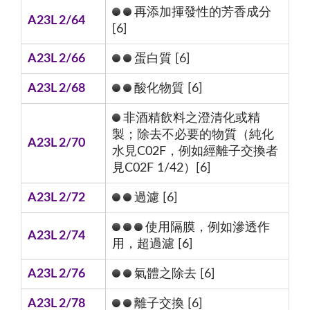
再添加揮發性的芳香成分
A23L 2/64
[6]
A23L 2/66
蛋白質 [6]
A23L 2/68
酸化物質 [6]
非酒精飲料之澄清化或精
製；除去不必要的物質（純化
A23L 2/70
水見C02F，例如經離子交換者
見C02F 1/42）[6]
A23L 2/72
過濾 [6]
使用隔膜，例如滲透作
A23L 2/74
用，超過濾 [6]
A23L 2/76
氣體之除去 [6]
A23L 2/78
離子交換 [6]