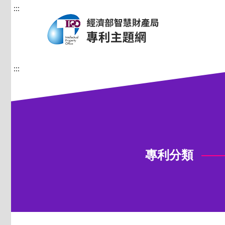
:::
:::
專利分類