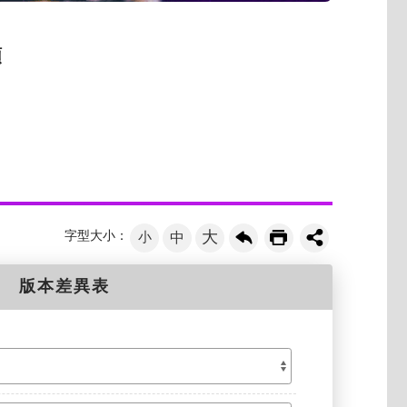
類
大
字型大小：
小
中
版本差異表