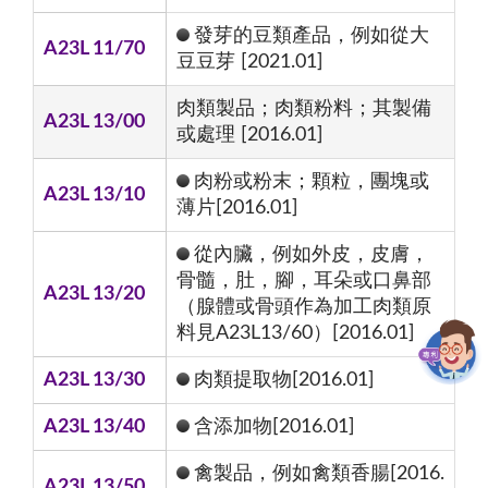
發芽的豆類產品，例如從大
A23L 11/70
豆豆芽 [2021.01]
肉類製品；肉類粉料；其製備
A23L 13/00
或處理 [2016.01]
肉粉或粉末；顆粒，團塊或
A23L 13/10
薄片[2016.01]
從內臟，例如外皮，皮膚，
骨髓，肚，腳，耳朵或口鼻部
A23L 13/20
（腺體或骨頭作為加工肉類原
料見A23L13/60）[2016.01]
A23L 13/30
肉類提取物[2016.01]
A23L 13/40
含添加物[2016.01]
禽製品，例如禽類香腸[2016.
A23L 13/50