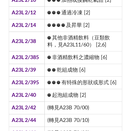
A23L 2/10
加熱或接觸乾氣體 [2]
A23L 2/12
通過冷凍 [2]
A23L 2/14
及昇華 [2]
其他非酒精飲料（豆類飲
A23L 2/38
料，見A23L11/60） [2,6]
A23L 2/385
非酒精飲料之濃縮物 [6]
A23L 2/39
乾組成物 [6]
A23L 2/395
有特殊的形狀或形式 [6]
A23L 2/40
起泡組成物 [2]
A23L 2/42
(轉見A23B 70/00)
A23L 2/44
(轉見A23B 70/10)