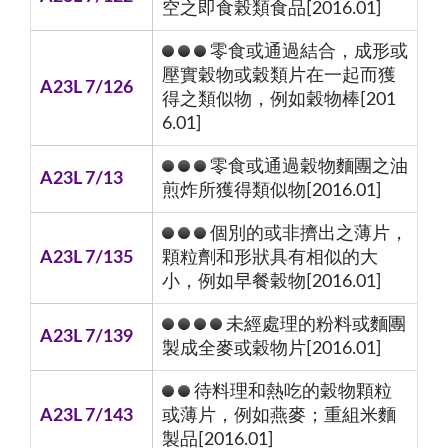
空之即食榖類食品[2016.01]
零食或通過結合，成形或
壓實穀物或穀類片在一起而獲
A23L 7/126
得之類似物，例如穀物棒[201
6.01]
零食或通過穀物麵團之油
A23L 7/13
煎炸所獲得類似物[2016.01]
個別的或非擠出之薄片，
A23L 7/135
顆粒劑和形狀具有相似的大
小，例如早餐穀物[2016.01]
未經處理的粉料或麵團
A23L 7/139
製成全麥或穀物片[2016.01]
待料理和熱吃的穀物顆粒
A23L 7/143
或薄片，例如燕麥；重組米麵
製品[2016.01]