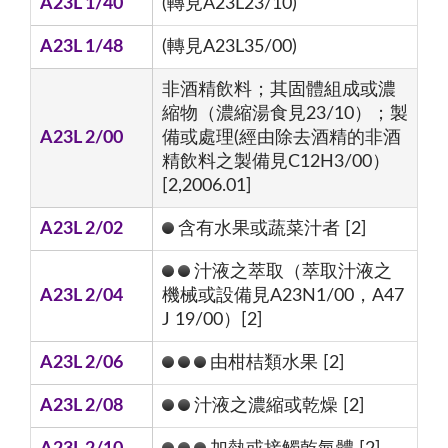
A23L 1/40
(轉見A23L23/10)
A23L 1/48
(轉見A23L35/00)
非酒精飲料；其固體組成或濃
縮物（濃縮湯食見23/10）；製
A23L 2/00
備或處理(經由除去酒精的非酒
精飲料之製備見C12H3/00）
[2,2006.01]
A23L 2/02
含有水果或蔬菜汁者 [2]
汁液之萃取（萃取汁液之
A23L 2/04
機械或設備見A23N1/00，A47
J 19/00）[2]
A23L 2/06
由柑桔類水果 [2]
A23L 2/08
汁液之濃縮或乾燥 [2]