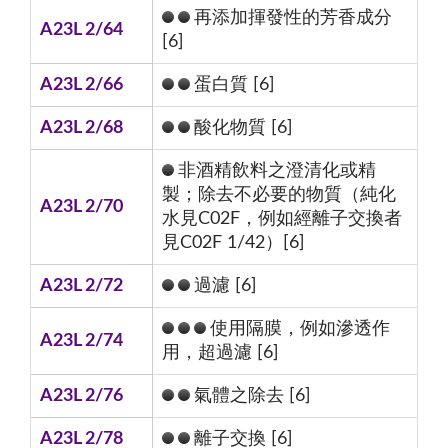
再添加揮發性的芳香成分
A23L 2/64
[6]
A23L 2/66
蛋白質 [6]
A23L 2/68
酸化物質 [6]
非酒精飲料之澄清化或精
製；除去不必要的物質（純化
A23L 2/70
水見C02F，例如經離子交換者
見C02F 1/42）[6]
A23L 2/72
過濾 [6]
使用隔膜，例如滲透作
A23L 2/74
用，超過濾 [6]
A23L 2/76
氣體之除去 [6]
A23L 2/78
離子交換 [6]