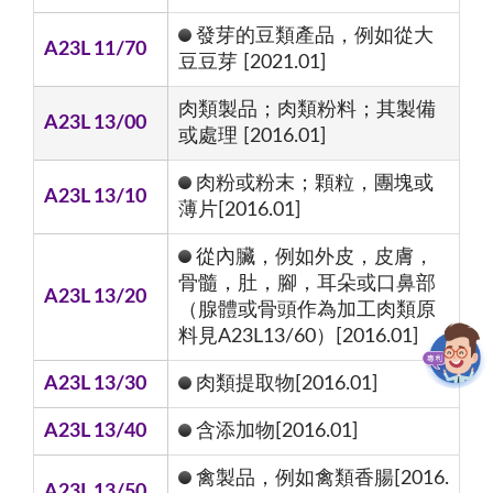
發芽的豆類產品，例如從大
A23L 11/70
豆豆芽 [2021.01]
肉類製品；肉類粉料；其製備
A23L 13/00
或處理 [2016.01]
肉粉或粉末；顆粒，團塊或
A23L 13/10
薄片[2016.01]
從內臟，例如外皮，皮膚，
骨髓，肚，腳，耳朵或口鼻部
A23L 13/20
（腺體或骨頭作為加工肉類原
料見A23L13/60）[2016.01]
A23L 13/30
肉類提取物[2016.01]
A23L 13/40
含添加物[2016.01]
禽製品，例如禽類香腸[2016.
A23L 13/50