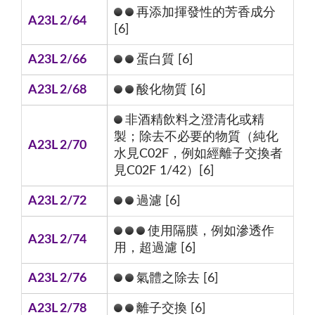
再添加揮發性的芳香成分
A23L 2/64
[6]
A23L 2/66
蛋白質 [6]
A23L 2/68
酸化物質 [6]
非酒精飲料之澄清化或精
製；除去不必要的物質（純化
A23L 2/70
水見C02F，例如經離子交換者
見C02F 1/42）[6]
A23L 2/72
過濾 [6]
使用隔膜，例如滲透作
A23L 2/74
用，超過濾 [6]
A23L 2/76
氣體之除去 [6]
A23L 2/78
離子交換 [6]