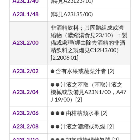
A23L 1/40
(轉見A23L23/10)
A23L 1/48
(轉見A23L35/00)
非酒精飲料；其固體組成或濃
縮物（濃縮湯食見23/10）；製
A23L 2/00
備或處理(經由除去酒精的非酒
精飲料之製備見C12H3/00）
[2,2006.01]
A23L 2/02
含有水果或蔬菜汁者 [2]
汁液之萃取（萃取汁液之
A23L 2/04
機械或設備見A23N1/00，A47
J 19/00）[2]
A23L 2/06
由柑桔類水果 [2]
A23L 2/08
汁液之濃縮或乾燥 [2]