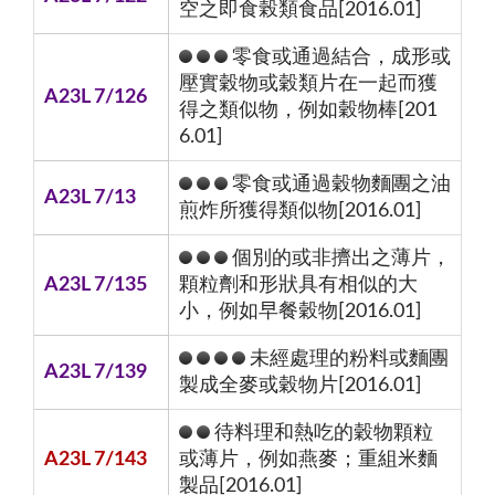
空之即食榖類食品[2016.01]
零食或通過結合，成形或
壓實穀物或穀類片在一起而獲
A23L 7/126
得之類似物，例如穀物棒[201
6.01]
零食或通過穀物麵團之油
A23L 7/13
煎炸所獲得類似物[2016.01]
個別的或非擠出之薄片，
A23L 7/135
顆粒劑和形狀具有相似的大
小，例如早餐穀物[2016.01]
未經處理的粉料或麵團
A23L 7/139
製成全麥或穀物片[2016.01]
待料理和熱吃的穀物顆粒
A23L 7/143
或薄片，例如燕麥；重組米麵
製品[2016.01]