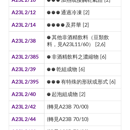
A23L 2/10
加熱或接觸乾氣體 [2]
A23L 2/12
通過冷凍 [2]
A23L 2/14
及昇華 [2]
其他非酒精飲料（豆類飲
A23L 2/38
料，見A23L11/60） [2,6]
A23L 2/385
非酒精飲料之濃縮物 [6]
A23L 2/39
乾組成物 [6]
A23L 2/395
有特殊的形狀或形式 [6]
A23L 2/40
起泡組成物 [2]
A23L 2/42
(轉見A23B 70/00)
A23L 2/44
(轉見A23B 70/10)