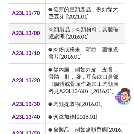
發芽的豆類產品，例如從大
A23L 11/70
豆豆芽 [2021.01]
肉類製品；肉類粉料；其製備
A23L 13/00
或處理 [2016.01]
肉粉或粉末；顆粒，團塊或
A23L 13/10
薄片[2016.01]
從內臟，例如外皮，皮膚，
骨髓，肚，腳，耳朵或口鼻部
A23L 13/20
（腺體或骨頭作為加工肉類原
料見A23L13/60）[2016.01]
A23L 13/30
肉類提取物[2016.01]
A23L 13/40
含添加物[2016.01]
禽製品，例如禽類香腸[2016.
A23L 13/50