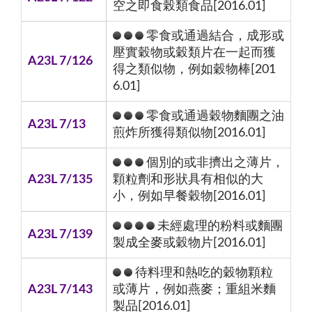
空之即食榖類食品[2016.01]
零食或通過結合，成形或
壓實穀物或穀類片在一起而獲
A23L 7/126
得之類似物，例如穀物棒[201
6.01]
零食或通過穀物麵團之油
A23L 7/13
煎炸所獲得類似物[2016.01]
個別的或非擠出之薄片，
A23L 7/135
顆粒劑和形狀具有相似的大
小，例如早餐穀物[2016.01]
未經處理的粉料或麵團
A23L 7/139
製成全麥或穀物片[2016.01]
待料理和熱吃的穀物顆粒
A23L 7/143
或薄片，例如燕麥；重組米麵
製品[2016.01]