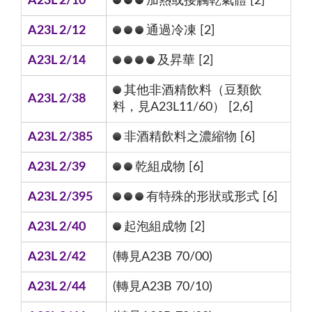
A23L 2/10
加熱或接觸乾氣體 [2]
A23L 2/12
通過冷凍 [2]
A23L 2/14
及昇華 [2]
其他非酒精飲料（豆類飲
A23L 2/38
料，見A23L11/60） [2,6]
A23L 2/385
非酒精飲料之濃縮物 [6]
A23L 2/39
乾組成物 [6]
A23L 2/395
有特殊的形狀或形式 [6]
A23L 2/40
起泡組成物 [2]
A23L 2/42
(轉見A23B 70/00)
A23L 2/44
(轉見A23B 70/10)