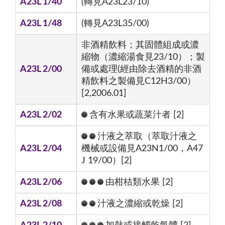
A23L 1/40
(轉見A23L23/10)
A23L 1/48
(轉見A23L35/00)
非酒精飲料；其固體組成或濃
縮物（濃縮湯食見23/10）；製
A23L 2/00
備或處理(經由除去酒精的非酒
精飲料之製備見C12H3/00）
[2,2006.01]
A23L 2/02
含有水果或蔬菜汁者 [2]
汁液之萃取（萃取汁液之
A23L 2/04
機械或設備見A23N1/00，A47
J 19/00）[2]
A23L 2/06
由柑桔類水果 [2]
A23L 2/08
汁液之濃縮或乾燥 [2]