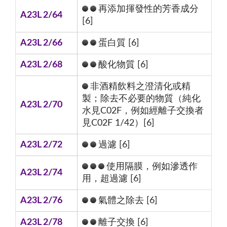
再添加揮發性的芳香成分
A23L 2/64
[6]
A23L 2/66
蛋白質 [6]
A23L 2/68
酸化物質 [6]
非酒精飲料之澄清化或精
製；除去不必要的物質（純化
A23L 2/70
水見C02F，例如經離子交換者
見C02F 1/42）[6]
A23L 2/72
過濾 [6]
使用隔膜，例如滲透作
A23L 2/74
用，超過濾 [6]
A23L 2/76
氣體之除去 [6]
A23L 2/78
離子交換 [6]