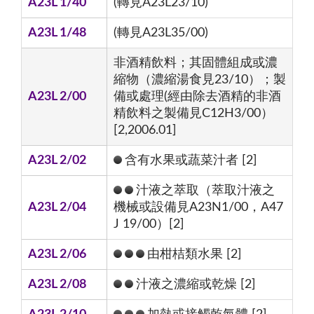
A23L 1/40
(轉見A23L23/10)
A23L 1/48
(轉見A23L35/00)
非酒精飲料；其固體組成或濃
縮物（濃縮湯食見23/10）；製
A23L 2/00
備或處理(經由除去酒精的非酒
精飲料之製備見C12H3/00）
[2,2006.01]
A23L 2/02
含有水果或蔬菜汁者 [2]
汁液之萃取（萃取汁液之
A23L 2/04
機械或設備見A23N1/00，A47
J 19/00）[2]
A23L 2/06
由柑桔類水果 [2]
A23L 2/08
汁液之濃縮或乾燥 [2]