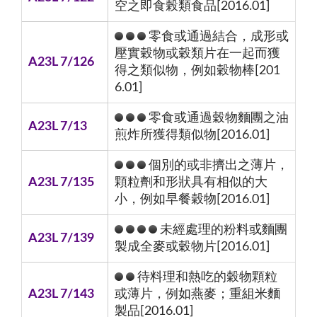
空之即食榖類食品[2016.01]
零食或通過結合，成形或
壓實穀物或穀類片在一起而獲
A23L 7/126
得之類似物，例如穀物棒[201
6.01]
零食或通過穀物麵團之油
A23L 7/13
煎炸所獲得類似物[2016.01]
個別的或非擠出之薄片，
A23L 7/135
顆粒劑和形狀具有相似的大
小，例如早餐穀物[2016.01]
未經處理的粉料或麵團
A23L 7/139
製成全麥或穀物片[2016.01]
待料理和熱吃的穀物顆粒
A23L 7/143
或薄片，例如燕麥；重組米麵
製品[2016.01]