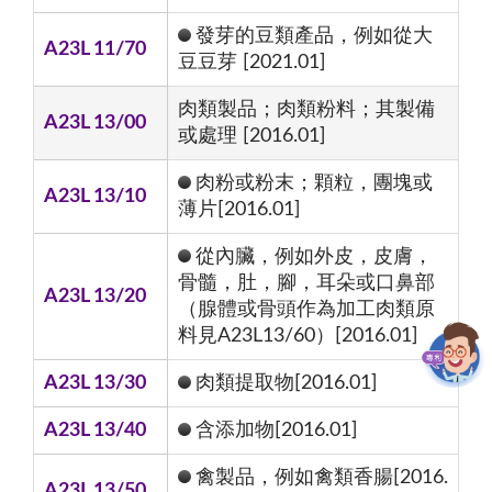
發芽的豆類產品，例如從大
A23L 11/70
豆豆芽 [2021.01]
肉類製品；肉類粉料；其製備
A23L 13/00
或處理 [2016.01]
肉粉或粉末；顆粒，團塊或
A23L 13/10
薄片[2016.01]
從內臟，例如外皮，皮膚，
骨髓，肚，腳，耳朵或口鼻部
A23L 13/20
（腺體或骨頭作為加工肉類原
料見A23L13/60）[2016.01]
A23L 13/30
肉類提取物[2016.01]
A23L 13/40
含添加物[2016.01]
禽製品，例如禽類香腸[2016.
A23L 13/50