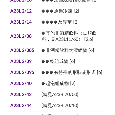
A23L 2/10
加熱或接觸乾氣體 [2]
A23L 2/12
通過冷凍 [2]
A23L 2/14
及昇華 [2]
其他非酒精飲料（豆類飲
A23L 2/38
料，見A23L11/60） [2,6]
A23L 2/385
非酒精飲料之濃縮物 [6]
A23L 2/39
乾組成物 [6]
A23L 2/395
有特殊的形狀或形式 [6]
A23L 2/40
起泡組成物 [2]
A23L 2/42
(轉見A23B 70/00)
A23L 2/44
(轉見A23B 70/10)