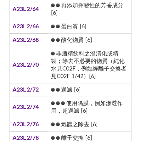
再添加揮發性的芳香成分
A23L 2/64
[6]
A23L 2/66
蛋白質 [6]
A23L 2/68
酸化物質 [6]
非酒精飲料之澄清化或精
製；除去不必要的物質（純化
A23L 2/70
水見C02F，例如經離子交換者
見C02F 1/42）[6]
A23L 2/72
過濾 [6]
使用隔膜，例如滲透作
A23L 2/74
用，超過濾 [6]
A23L 2/76
氣體之除去 [6]
A23L 2/78
離子交換 [6]