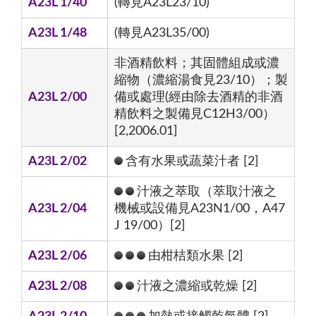
A23L 1/40
(轉見A23L23/10)
A23L 1/48
(轉見A23L35/00)
非酒精飲料；其固體組成或濃
縮物（濃縮湯食見23/10）；製
A23L 2/00
備或處理(經由除去酒精的非酒
精飲料之製備見C12H3/00）
[2,2006.01]
A23L 2/02
含有水果或蔬菜汁者 [2]
汁液之萃取（萃取汁液之
A23L 2/04
機械或設備見A23N1/00，A47
J 19/00）[2]
A23L 2/06
由柑桔類水果 [2]
A23L 2/08
汁液之濃縮或乾燥 [2]