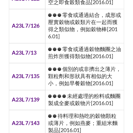
空之即食榖類食品[2016.01]
零食或通過結合，成形或
壓實穀物或穀類片在一起而獲
A23L 7/126
得之類似物，例如穀物棒[201
6.01]
零食或通過穀物麵團之油
A23L 7/13
煎炸所獲得類似物[2016.01]
個別的或非擠出之薄片，
A23L 7/135
顆粒劑和形狀具有相似的大
小，例如早餐穀物[2016.01]
未經處理的粉料或麵團
A23L 7/139
製成全麥或穀物片[2016.01]
待料理和熱吃的穀物顆粒
A23L 7/143
或薄片，例如燕麥；重組米麵
製品[2016.01]