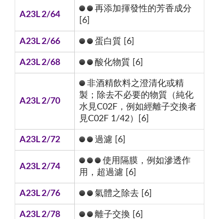
再添加揮發性的芳香成分
A23L 2/64
[6]
A23L 2/66
蛋白質 [6]
A23L 2/68
酸化物質 [6]
非酒精飲料之澄清化或精
製；除去不必要的物質（純化
A23L 2/70
水見C02F，例如經離子交換者
見C02F 1/42）[6]
A23L 2/72
過濾 [6]
使用隔膜，例如滲透作
A23L 2/74
用，超過濾 [6]
A23L 2/76
氣體之除去 [6]
A23L 2/78
離子交換 [6]