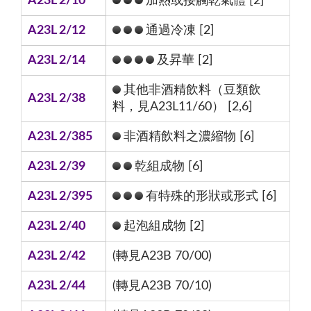
A23L 2/10
加熱或接觸乾氣體 [2]
A23L 2/12
通過冷凍 [2]
A23L 2/14
及昇華 [2]
其他非酒精飲料（豆類飲
A23L 2/38
料，見A23L11/60） [2,6]
A23L 2/385
非酒精飲料之濃縮物 [6]
A23L 2/39
乾組成物 [6]
A23L 2/395
有特殊的形狀或形式 [6]
A23L 2/40
起泡組成物 [2]
A23L 2/42
(轉見A23B 70/00)
A23L 2/44
(轉見A23B 70/10)