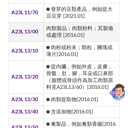
發芽的豆類產品，例如從大
A23L 11/70
豆豆芽 [2021.01]
肉類製品；肉類粉料；其製備
A23L 13/00
或處理 [2016.01]
肉粉或粉末；顆粒，團塊或
A23L 13/10
薄片[2016.01]
從內臟，例如外皮，皮膚，
骨髓，肚，腳，耳朵或口鼻部
A23L 13/20
（腺體或骨頭作為加工肉類原
料見A23L13/60）[2016.01]
A23L 13/30
肉類提取物[2016.01]
A23L 13/40
含添加物[2016.01]
禽製品，例如禽類香腸[2016.
A23L 13/50