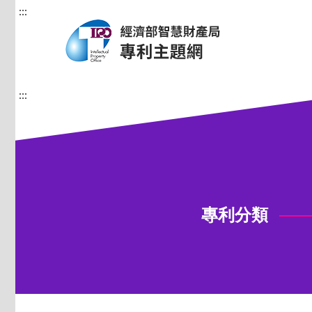
:::
:::
專利分類