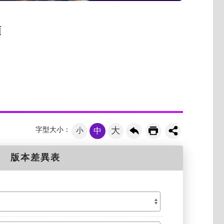
類
大
字型大小：
小
中
版本差異表