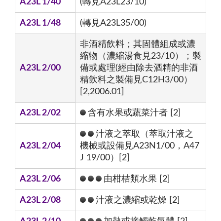
A23L 1/40
(轉見A23L23/10)
A23L 1/48
(轉見A23L35/00)
非酒精飲料；其固體組成或濃
縮物（濃縮湯食見23/10）；製
A23L 2/00
備或處理(經由除去酒精的非酒
精飲料之製備見C12H3/00）
[2,2006.01]
A23L 2/02
含有水果或蔬菜汁者 [2]
汁液之萃取（萃取汁液之
A23L 2/04
機械或設備見A23N1/00，A47
J 19/00）[2]
A23L 2/06
由柑桔類水果 [2]
A23L 2/08
汁液之濃縮或乾燥 [2]