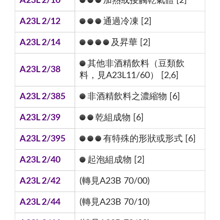
A23L 2/10
加熱或接觸乾氣體 [2]
A23L 2/12
通過冷凍 [2]
A23L 2/14
及昇華 [2]
其他非酒精飲料（豆類飲
A23L 2/38
料，見A23L11/60） [2,6]
A23L 2/385
非酒精飲料之濃縮物 [6]
A23L 2/39
乾組成物 [6]
A23L 2/395
有特殊的形狀或形式 [6]
A23L 2/40
起泡組成物 [2]
A23L 2/42
(轉見A23B 70/00)
A23L 2/44
(轉見A23B 70/10)