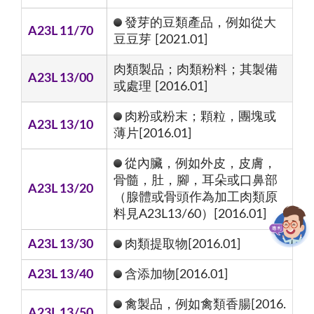
發芽的豆類產品，例如從大
A23L 11/70
豆豆芽 [2021.01]
肉類製品；肉類粉料；其製備
A23L 13/00
或處理 [2016.01]
肉粉或粉末；顆粒，團塊或
A23L 13/10
薄片[2016.01]
從內臟，例如外皮，皮膚，
骨髓，肚，腳，耳朵或口鼻部
A23L 13/20
（腺體或骨頭作為加工肉類原
料見A23L13/60）[2016.01]
A23L 13/30
肉類提取物[2016.01]
A23L 13/40
含添加物[2016.01]
禽製品，例如禽類香腸[2016.
A23L 13/50