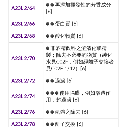
再添加揮發性的芳香成分
A23L 2/64
[6]
A23L 2/66
蛋白質 [6]
A23L 2/68
酸化物質 [6]
非酒精飲料之澄清化或精
製；除去不必要的物質（純化
A23L 2/70
水見C02F，例如經離子交換者
見C02F 1/42）[6]
A23L 2/72
過濾 [6]
使用隔膜，例如滲透作
A23L 2/74
用，超過濾 [6]
A23L 2/76
氣體之除去 [6]
A23L 2/78
離子交換 [6]