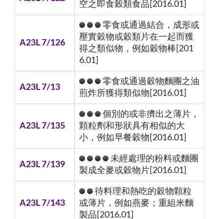
空之即食榖類食品[2016.01]
零食或通過結合，成形或
壓實穀物或穀類片在一起而獲
A23L 7/126
得之類似物，例如穀物棒[201
6.01]
零食或通過穀物麵團之油
A23L 7/13
煎炸所獲得類似物[2016.01]
個別的或非擠出之薄片，
A23L 7/135
顆粒劑和形狀具有相似的大
小，例如早餐穀物[2016.01]
未經處理的粉料或麵團
A23L 7/139
製成全麥或穀物片[2016.01]
待料理和熱吃的穀物顆粒
A23L 7/143
或薄片，例如燕麥；重組米麵
製品[2016.01]