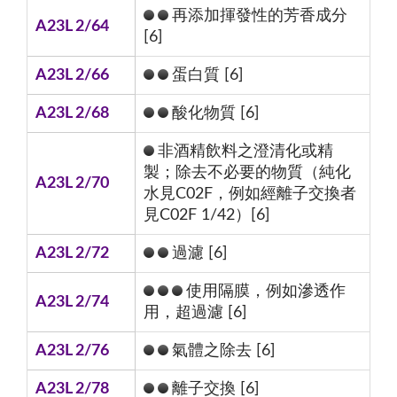
再添加揮發性的芳香成分
A23L 2/64
[6]
A23L 2/66
蛋白質 [6]
A23L 2/68
酸化物質 [6]
非酒精飲料之澄清化或精
製；除去不必要的物質（純化
A23L 2/70
水見C02F，例如經離子交換者
見C02F 1/42）[6]
A23L 2/72
過濾 [6]
使用隔膜，例如滲透作
A23L 2/74
用，超過濾 [6]
A23L 2/76
氣體之除去 [6]
A23L 2/78
離子交換 [6]