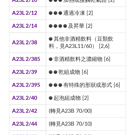
A23L 2/10
加熱或接觸乾氣體 [2]
A23L 2/12
通過冷凍 [2]
A23L 2/14
及昇華 [2]
其他非酒精飲料（豆類飲
A23L 2/38
料，見A23L11/60） [2,6]
A23L 2/385
非酒精飲料之濃縮物 [6]
A23L 2/39
乾組成物 [6]
A23L 2/395
有特殊的形狀或形式 [6]
A23L 2/40
起泡組成物 [2]
A23L 2/42
(轉見A23B 70/00)
A23L 2/44
(轉見A23B 70/10)