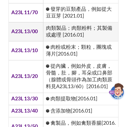
發芽的豆類產品，例如從大
A23L 11/70
豆豆芽 [2021.01]
肉類製品；肉類粉料；其製備
A23L 13/00
或處理 [2016.01]
肉粉或粉末；顆粒，團塊或
A23L 13/10
薄片[2016.01]
從內臟，例如外皮，皮膚，
骨髓，肚，腳，耳朵或口鼻部
A23L 13/20
（腺體或骨頭作為加工肉類原
料見A23L13/60）[2016.01]
A23L 13/30
肉類提取物[2016.01]
A23L 13/40
含添加物[2016.01]
禽製品，例如禽類香腸[2016.
A23L 13/50