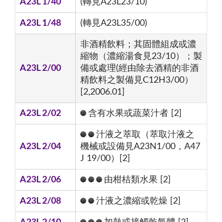
A23L 1/40
(轉見A23L23/10)
A23L 1/48
(轉見A23L35/00)
非酒精飲料；其固體組成或濃
縮物（濃縮湯食見23/10）；製
A23L 2/00
備或處理(經由除去酒精的非酒
精飲料之製備見C12H3/00）
[2,2006.01]
A23L 2/02
含有水果或蔬菜汁者 [2]
汁液之萃取（萃取汁液之
A23L 2/04
機械或設備見A23N1/00，A47
J 19/00）[2]
A23L 2/06
由柑桔類水果 [2]
A23L 2/08
汁液之濃縮或乾燥 [2]