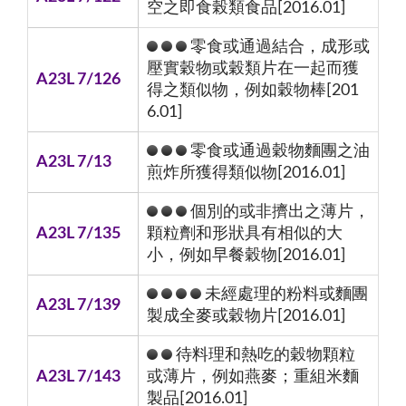
空之即食榖類食品[2016.01]
零食或通過結合，成形或
壓實穀物或穀類片在一起而獲
A23L 7/126
得之類似物，例如穀物棒[201
6.01]
零食或通過穀物麵團之油
A23L 7/13
煎炸所獲得類似物[2016.01]
個別的或非擠出之薄片，
A23L 7/135
顆粒劑和形狀具有相似的大
小，例如早餐穀物[2016.01]
未經處理的粉料或麵團
A23L 7/139
製成全麥或穀物片[2016.01]
待料理和熱吃的穀物顆粒
A23L 7/143
或薄片，例如燕麥；重組米麵
製品[2016.01]