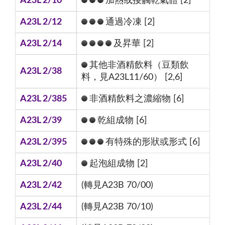
A23L 2/10
加熱或接觸乾氣體 [2]
A23L 2/12
通過冷凍 [2]
A23L 2/14
及昇華 [2]
其他非酒精飲料（豆類飲
A23L 2/38
料，見A23L11/60） [2,6]
A23L 2/385
非酒精飲料之濃縮物 [6]
A23L 2/39
乾組成物 [6]
A23L 2/395
有特殊的形狀或形式 [6]
A23L 2/40
起泡組成物 [2]
A23L 2/42
(轉見A23B 70/00)
A23L 2/44
(轉見A23B 70/10)