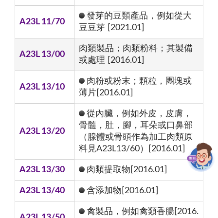
發芽的豆類產品，例如從大
A23L 11/70
豆豆芽 [2021.01]
肉類製品；肉類粉料；其製備
A23L 13/00
或處理 [2016.01]
肉粉或粉末；顆粒，團塊或
A23L 13/10
薄片[2016.01]
從內臟，例如外皮，皮膚，
骨髓，肚，腳，耳朵或口鼻部
A23L 13/20
（腺體或骨頭作為加工肉類原
料見A23L13/60）[2016.01]
A23L 13/30
肉類提取物[2016.01]
A23L 13/40
含添加物[2016.01]
禽製品，例如禽類香腸[2016.
A23L 13/50