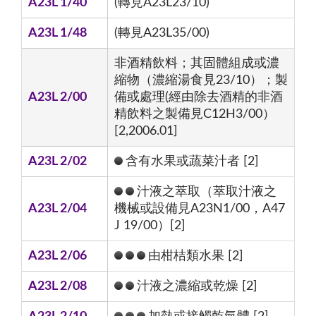
A23L 1/40
(轉見A23L23/10)
A23L 1/48
(轉見A23L35/00)
非酒精飲料；其固體組成或濃
縮物（濃縮湯食見23/10）；製
A23L 2/00
備或處理(經由除去酒精的非酒
精飲料之製備見C12H3/00）
[2,2006.01]
A23L 2/02
含有水果或蔬菜汁者 [2]
汁液之萃取（萃取汁液之
A23L 2/04
機械或設備見A23N1/00，A47
J 19/00）[2]
A23L 2/06
由柑桔類水果 [2]
A23L 2/08
汁液之濃縮或乾燥 [2]