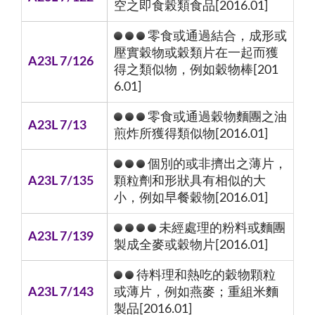
空之即食榖類食品[2016.01]
零食或通過結合，成形或
壓實穀物或穀類片在一起而獲
A23L 7/126
得之類似物，例如穀物棒[201
6.01]
零食或通過穀物麵團之油
A23L 7/13
煎炸所獲得類似物[2016.01]
個別的或非擠出之薄片，
A23L 7/135
顆粒劑和形狀具有相似的大
小，例如早餐穀物[2016.01]
未經處理的粉料或麵團
A23L 7/139
製成全麥或穀物片[2016.01]
待料理和熱吃的穀物顆粒
A23L 7/143
或薄片，例如燕麥；重組米麵
製品[2016.01]