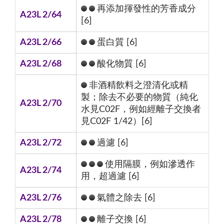
再添加揮發性的芳香成分
A23L 2/64
[6]
A23L 2/66
蛋白質 [6]
A23L 2/68
酸化物質 [6]
非酒精飲料之澄清化或精
製；除去不必要的物質（純化
A23L 2/70
水見C02F，例如經離子交換者
見C02F 1/42）[6]
A23L 2/72
過濾 [6]
使用隔膜，例如滲透作
A23L 2/74
用，超過濾 [6]
A23L 2/76
氣體之除去 [6]
A23L 2/78
離子交換 [6]