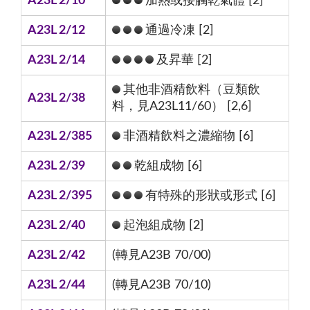
A23L 2/10
加熱或接觸乾氣體 [2]
A23L 2/12
通過冷凍 [2]
A23L 2/14
及昇華 [2]
其他非酒精飲料（豆類飲
A23L 2/38
料，見A23L11/60） [2,6]
A23L 2/385
非酒精飲料之濃縮物 [6]
A23L 2/39
乾組成物 [6]
A23L 2/395
有特殊的形狀或形式 [6]
A23L 2/40
起泡組成物 [2]
A23L 2/42
(轉見A23B 70/00)
A23L 2/44
(轉見A23B 70/10)