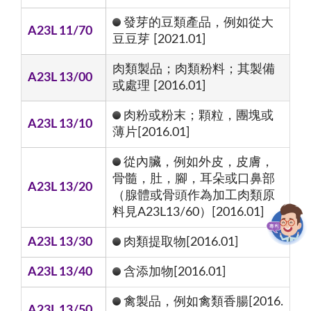
發芽的豆類產品，例如從大
A23L 11/70
豆豆芽 [2021.01]
肉類製品；肉類粉料；其製備
A23L 13/00
或處理 [2016.01]
肉粉或粉末；顆粒，團塊或
A23L 13/10
薄片[2016.01]
從內臟，例如外皮，皮膚，
骨髓，肚，腳，耳朵或口鼻部
A23L 13/20
（腺體或骨頭作為加工肉類原
料見A23L13/60）[2016.01]
A23L 13/30
肉類提取物[2016.01]
A23L 13/40
含添加物[2016.01]
禽製品，例如禽類香腸[2016.
A23L 13/50