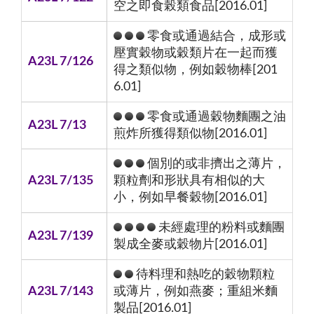
空之即食榖類食品[2016.01]
零食或通過結合，成形或
壓實穀物或穀類片在一起而獲
A23L 7/126
得之類似物，例如穀物棒[201
6.01]
零食或通過穀物麵團之油
A23L 7/13
煎炸所獲得類似物[2016.01]
個別的或非擠出之薄片，
A23L 7/135
顆粒劑和形狀具有相似的大
小，例如早餐穀物[2016.01]
未經處理的粉料或麵團
A23L 7/139
製成全麥或穀物片[2016.01]
待料理和熱吃的穀物顆粒
A23L 7/143
或薄片，例如燕麥；重組米麵
製品[2016.01]