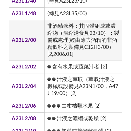
A23L 1/40
(轉見A23L23/10)
A23L 1/48
(轉見A23L35/00)
非酒精飲料；其固體組成或濃
縮物（濃縮湯食見23/10）；製
A23L 2/00
備或處理(經由除去酒精的非酒
精飲料之製備見C12H3/00）
[2,2006.01]
A23L 2/02
含有水果或蔬菜汁者 [2]
汁液之萃取（萃取汁液之
A23L 2/04
機械或設備見A23N1/00，A47
J 19/00）[2]
A23L 2/06
由柑桔類水果 [2]
A23L 2/08
汁液之濃縮或乾燥 [2]