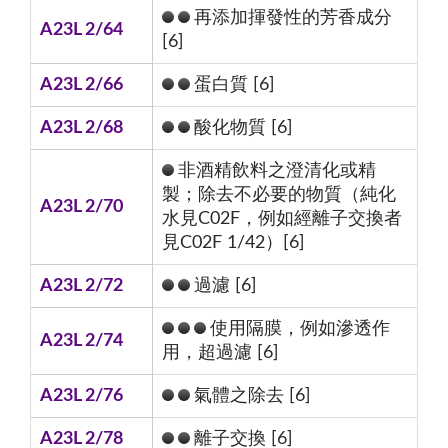
再添加揮發性的芳香成分
A23L 2/64
[6]
A23L 2/66
蛋白質 [6]
A23L 2/68
酸化物質 [6]
非酒精飲料之澄清化或精
製；除去不必要的物質（純化
A23L 2/70
水見C02F，例如經離子交換者
見C02F 1/42）[6]
A23L 2/72
過濾 [6]
使用隔膜，例如滲透作
A23L 2/74
用，超過濾 [6]
A23L 2/76
氣體之除去 [6]
A23L 2/78
離子交換 [6]