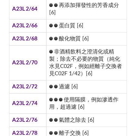
再添加揮發性的芳香成分
A23L 2/64
[6]
A23L 2/66
蛋白質 [6]
A23L 2/68
酸化物質 [6]
非酒精飲料之澄清化或精
製；除去不必要的物質（純化
A23L 2/70
水見C02F，例如經離子交換者
見C02F 1/42）[6]
A23L 2/72
過濾 [6]
使用隔膜，例如滲透作
A23L 2/74
用，超過濾 [6]
A23L 2/76
氣體之除去 [6]
A23L 2/78
離子交換 [6]