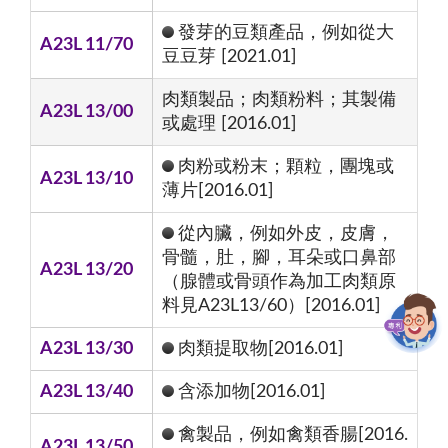
發芽的豆類產品，例如從大
A23L 11/70
豆豆芽 [2021.01]
肉類製品；肉類粉料；其製備
A23L 13/00
或處理 [2016.01]
肉粉或粉末；顆粒，團塊或
A23L 13/10
薄片[2016.01]
從內臟，例如外皮，皮膚，
骨髓，肚，腳，耳朵或口鼻部
A23L 13/20
（腺體或骨頭作為加工肉類原
料見A23L13/60）[2016.01]
A23L 13/30
肉類提取物[2016.01]
A23L 13/40
含添加物[2016.01]
禽製品，例如禽類香腸[2016.
A23L 13/50