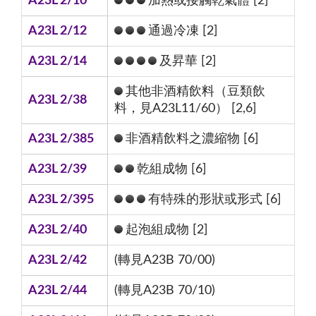
A23L 2/10
加熱或接觸乾氣體 [2]
A23L 2/12
通過冷凍 [2]
A23L 2/14
及昇華 [2]
其他非酒精飲料（豆類飲
A23L 2/38
料，見A23L11/60） [2,6]
A23L 2/385
非酒精飲料之濃縮物 [6]
A23L 2/39
乾組成物 [6]
A23L 2/395
有特殊的形狀或形式 [6]
A23L 2/40
起泡組成物 [2]
A23L 2/42
(轉見A23B 70/00)
A23L 2/44
(轉見A23B 70/10)