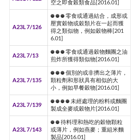
空之即食榖類食品[2016.01]
零食或通過結合，成形或
壓實穀物或穀類片在一起而獲
A23L 7/126
得之類似物，例如穀物棒[201
6.01]
零食或通過穀物麵團之油
A23L 7/13
煎炸所獲得類似物[2016.01]
個別的或非擠出之薄片，
A23L 7/135
顆粒劑和形狀具有相似的大
小，例如早餐穀物[2016.01]
未經處理的粉料或麵團
A23L 7/139
製成全麥或穀物片[2016.01]
待料理和熱吃的穀物顆粒
A23L 7/143
或薄片，例如燕麥；重組米麵
製品[2016.01]