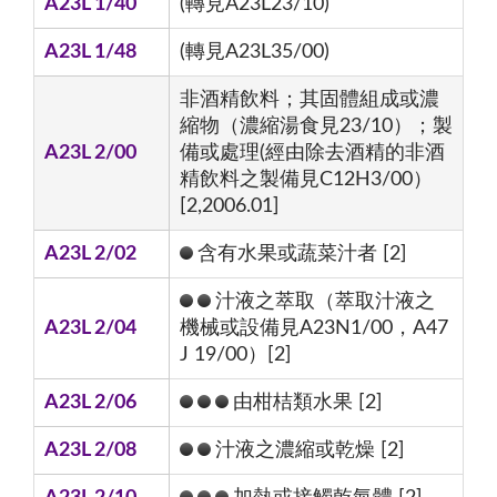
A23L 1/40
(轉見A23L23/10)
A23L 1/48
(轉見A23L35/00)
非酒精飲料；其固體組成或濃
縮物（濃縮湯食見23/10）；製
A23L 2/00
備或處理(經由除去酒精的非酒
精飲料之製備見C12H3/00）
[2,2006.01]
A23L 2/02
含有水果或蔬菜汁者 [2]
汁液之萃取（萃取汁液之
A23L 2/04
機械或設備見A23N1/00，A47
J 19/00）[2]
A23L 2/06
由柑桔類水果 [2]
A23L 2/08
汁液之濃縮或乾燥 [2]