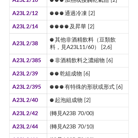
A23L 2/10
加熱或接觸乾氣體 [2]
A23L 2/12
通過冷凍 [2]
A23L 2/14
及昇華 [2]
其他非酒精飲料（豆類飲
A23L 2/38
料，見A23L11/60） [2,6]
A23L 2/385
非酒精飲料之濃縮物 [6]
A23L 2/39
乾組成物 [6]
A23L 2/395
有特殊的形狀或形式 [6]
A23L 2/40
起泡組成物 [2]
A23L 2/42
(轉見A23B 70/00)
A23L 2/44
(轉見A23B 70/10)