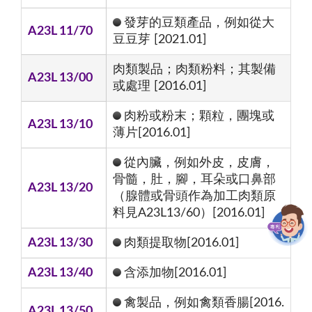
發芽的豆類產品，例如從大
A23L 11/70
豆豆芽 [2021.01]
肉類製品；肉類粉料；其製備
A23L 13/00
或處理 [2016.01]
肉粉或粉末；顆粒，團塊或
A23L 13/10
薄片[2016.01]
從內臟，例如外皮，皮膚，
骨髓，肚，腳，耳朵或口鼻部
A23L 13/20
（腺體或骨頭作為加工肉類原
料見A23L13/60）[2016.01]
A23L 13/30
肉類提取物[2016.01]
A23L 13/40
含添加物[2016.01]
禽製品，例如禽類香腸[2016.
A23L 13/50