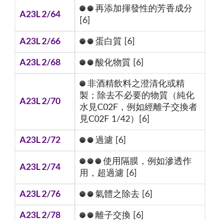
再添加揮發性的芳香成分
A23L 2/64
[6]
A23L 2/66
蛋白質 [6]
A23L 2/68
酸化物質 [6]
非酒精飲料之澄清化或精
製；除去不必要的物質（純化
A23L 2/70
水見C02F，例如經離子交換者
見C02F 1/42）[6]
A23L 2/72
過濾 [6]
使用隔膜，例如滲透作
A23L 2/74
用，超過濾 [6]
A23L 2/76
氣體之除去 [6]
A23L 2/78
離子交換 [6]