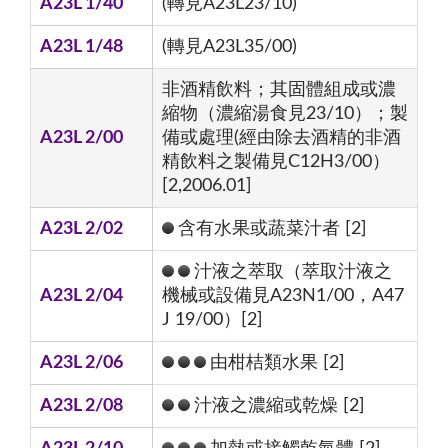
A23L 1/40
(轉見A23L23/10)
A23L 1/48
(轉見A23L35/00)
非酒精飲料；其固體組成或濃
縮物（濃縮湯食見23/10）；製
A23L 2/00
備或處理(經由除去酒精的非酒
精飲料之製備見C12H3/00）
[2,2006.01]
A23L 2/02
含有水果或蔬菜汁者 [2]
汁液之萃取（萃取汁液之
A23L 2/04
機械或設備見A23N1/00，A47
J 19/00）[2]
A23L 2/06
由柑桔類水果 [2]
A23L 2/08
汁液之濃縮或乾燥 [2]