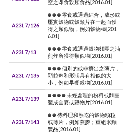
空之即食榖類食品[2016.01]
零食或通過結合，成形或
壓實穀物或穀類片在一起而獲
A23L 7/126
得之類似物，例如穀物棒[201
6.01]
零食或通過穀物麵團之油
A23L 7/13
煎炸所獲得類似物[2016.01]
個別的或非擠出之薄片，
A23L 7/135
顆粒劑和形狀具有相似的大
小，例如早餐穀物[2016.01]
未經處理的粉料或麵團
A23L 7/139
製成全麥或穀物片[2016.01]
待料理和熱吃的穀物顆粒
A23L 7/143
或薄片，例如燕麥；重組米麵
製品[2016.01]