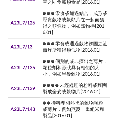
空之即食榖類食品[2016.01]
零食或通過結合，成形或
壓實穀物或穀類片在一起而獲
A23L 7/126
得之類似物，例如穀物棒[201
6.01]
零食或通過穀物麵團之油
A23L 7/13
煎炸所獲得類似物[2016.01]
個別的或非擠出之薄片，
A23L 7/135
顆粒劑和形狀具有相似的大
小，例如早餐穀物[2016.01]
未經處理的粉料或麵團
A23L 7/139
製成全麥或穀物片[2016.01]
待料理和熱吃的穀物顆粒
A23L 7/143
或薄片，例如燕麥；重組米麵
製品[2016.01]