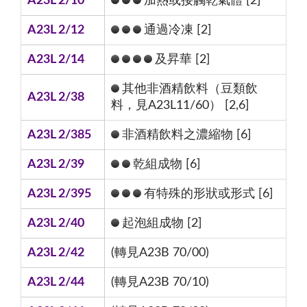
A23L 2/10
加熱或接觸乾氣體 [2]
A23L 2/12
通過冷凍 [2]
A23L 2/14
及昇華 [2]
其他非酒精飲料（豆類飲
A23L 2/38
料，見A23L11/60） [2,6]
A23L 2/385
非酒精飲料之濃縮物 [6]
A23L 2/39
乾組成物 [6]
A23L 2/395
有特殊的形狀或形式 [6]
A23L 2/40
起泡組成物 [2]
A23L 2/42
(轉見A23B 70/00)
A23L 2/44
(轉見A23B 70/10)