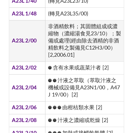
A23L 1/40
(轉見A23L23/10)
A23L 1/48
(轉見A23L35/00)
非酒精飲料；其固體組成或濃
縮物（濃縮湯食見23/10）；製
A23L 2/00
備或處理(經由除去酒精的非酒
精飲料之製備見C12H3/00）
[2,2006.01]
A23L 2/02
含有水果或蔬菜汁者 [2]
汁液之萃取（萃取汁液之
A23L 2/04
機械或設備見A23N1/00，A47
J 19/00）[2]
A23L 2/06
由柑桔類水果 [2]
A23L 2/08
汁液之濃縮或乾燥 [2]