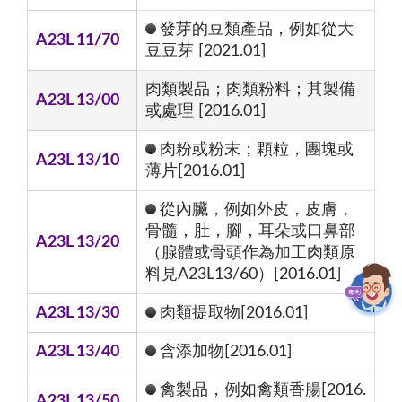
發芽的豆類產品，例如從大
A23L 11/70
豆豆芽 [2021.01]
肉類製品；肉類粉料；其製備
A23L 13/00
或處理 [2016.01]
肉粉或粉末；顆粒，團塊或
A23L 13/10
薄片[2016.01]
從內臟，例如外皮，皮膚，
骨髓，肚，腳，耳朵或口鼻部
A23L 13/20
（腺體或骨頭作為加工肉類原
料見A23L13/60）[2016.01]
A23L 13/30
肉類提取物[2016.01]
A23L 13/40
含添加物[2016.01]
禽製品，例如禽類香腸[2016.
A23L 13/50