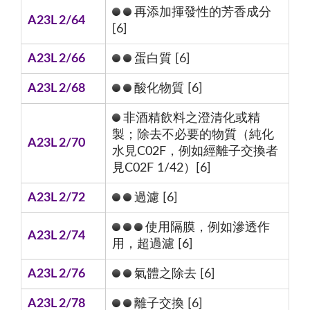
再添加揮發性的芳香成分
A23L 2/64
[6]
A23L 2/66
蛋白質 [6]
A23L 2/68
酸化物質 [6]
非酒精飲料之澄清化或精
製；除去不必要的物質（純化
A23L 2/70
水見C02F，例如經離子交換者
見C02F 1/42）[6]
A23L 2/72
過濾 [6]
使用隔膜，例如滲透作
A23L 2/74
用，超過濾 [6]
A23L 2/76
氣體之除去 [6]
A23L 2/78
離子交換 [6]