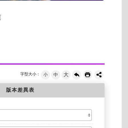
類
大
字型大小：
小
中
版本差異表