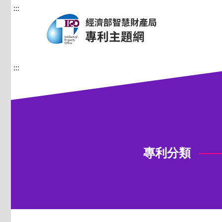
:::
:::
專利分類