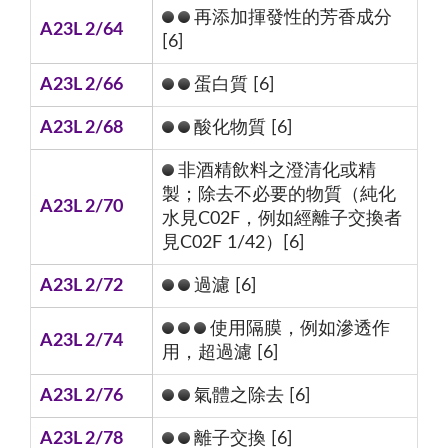
再添加揮發性的芳香成分
A23L 2/64
[6]
A23L 2/66
蛋白質 [6]
A23L 2/68
酸化物質 [6]
非酒精飲料之澄清化或精
製；除去不必要的物質（純化
A23L 2/70
水見C02F，例如經離子交換者
見C02F 1/42）[6]
A23L 2/72
過濾 [6]
使用隔膜，例如滲透作
A23L 2/74
用，超過濾 [6]
A23L 2/76
氣體之除去 [6]
A23L 2/78
離子交換 [6]