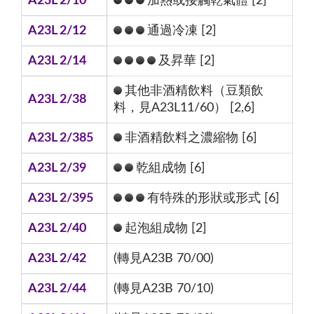
A23L 2/10
加熱或接觸乾氣體 [2]
A23L 2/12
通過冷凍 [2]
A23L 2/14
及昇華 [2]
其他非酒精飲料（豆類飲
A23L 2/38
料，見A23L11/60） [2,6]
A23L 2/385
非酒精飲料之濃縮物 [6]
A23L 2/39
乾組成物 [6]
A23L 2/395
有特殊的形狀或形式 [6]
A23L 2/40
起泡組成物 [2]
A23L 2/42
(轉見A23B 70/00)
A23L 2/44
(轉見A23B 70/10)