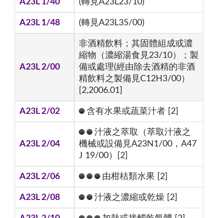
A23L 1/40
(轉見A23L23/10)
A23L 1/48
(轉見A23L35/00)
非酒精飲料；其固體組成或濃
縮物（濃縮湯食見23/10）；製
A23L 2/00
備或處理(經由除去酒精的非酒
精飲料之製備見C12H3/00）
[2,2006.01]
A23L 2/02
含有水果或蔬菜汁者 [2]
汁液之萃取（萃取汁液之
A23L 2/04
機械或設備見A23N1/00，A47
J 19/00）[2]
A23L 2/06
由柑桔類水果 [2]
A23L 2/08
汁液之濃縮或乾燥 [2]