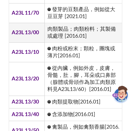
發芽的豆類產品，例如從大
A23L 11/70
豆豆芽 [2021.01]
肉類製品；肉類粉料；其製備
A23L 13/00
或處理 [2016.01]
肉粉或粉末；顆粒，團塊或
A23L 13/10
薄片[2016.01]
從內臟，例如外皮，皮膚，
骨髓，肚，腳，耳朵或口鼻部
A23L 13/20
（腺體或骨頭作為加工肉類原
料見A23L13/60）[2016.01]
A23L 13/30
肉類提取物[2016.01]
A23L 13/40
含添加物[2016.01]
禽製品，例如禽類香腸[2016.
A23L 13/50