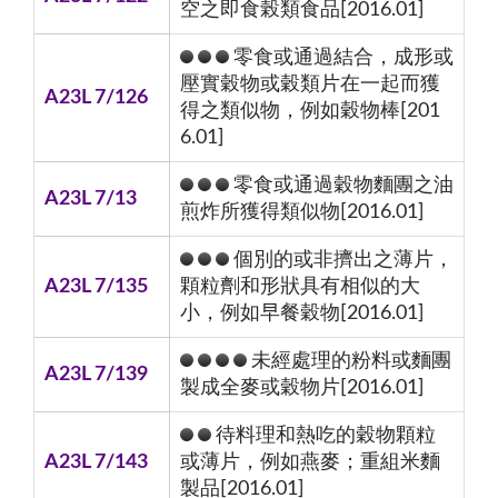
空之即食榖類食品[2016.01]
零食或通過結合，成形或
壓實穀物或穀類片在一起而獲
A23L 7/126
得之類似物，例如穀物棒[201
6.01]
零食或通過穀物麵團之油
A23L 7/13
煎炸所獲得類似物[2016.01]
個別的或非擠出之薄片，
A23L 7/135
顆粒劑和形狀具有相似的大
小，例如早餐穀物[2016.01]
未經處理的粉料或麵團
A23L 7/139
製成全麥或穀物片[2016.01]
待料理和熱吃的穀物顆粒
A23L 7/143
或薄片，例如燕麥；重組米麵
製品[2016.01]