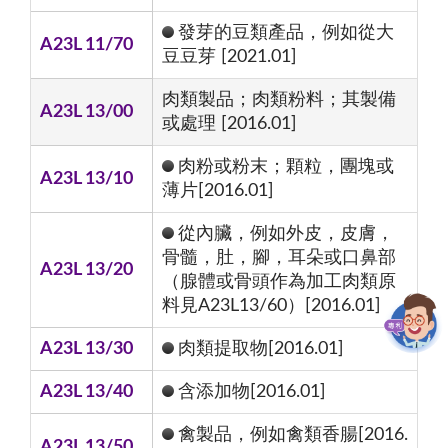
發芽的豆類產品，例如從大
A23L 11/70
豆豆芽 [2021.01]
肉類製品；肉類粉料；其製備
A23L 13/00
或處理 [2016.01]
肉粉或粉末；顆粒，團塊或
A23L 13/10
薄片[2016.01]
從內臟，例如外皮，皮膚，
骨髓，肚，腳，耳朵或口鼻部
A23L 13/20
（腺體或骨頭作為加工肉類原
料見A23L13/60）[2016.01]
A23L 13/30
肉類提取物[2016.01]
A23L 13/40
含添加物[2016.01]
禽製品，例如禽類香腸[2016.
A23L 13/50