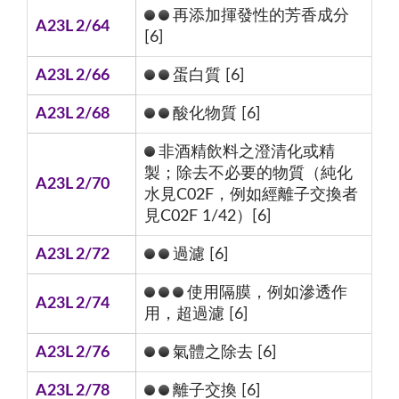
再添加揮發性的芳香成分
A23L 2/64
[6]
A23L 2/66
蛋白質 [6]
A23L 2/68
酸化物質 [6]
非酒精飲料之澄清化或精
製；除去不必要的物質（純化
A23L 2/70
水見C02F，例如經離子交換者
見C02F 1/42）[6]
A23L 2/72
過濾 [6]
使用隔膜，例如滲透作
A23L 2/74
用，超過濾 [6]
A23L 2/76
氣體之除去 [6]
A23L 2/78
離子交換 [6]