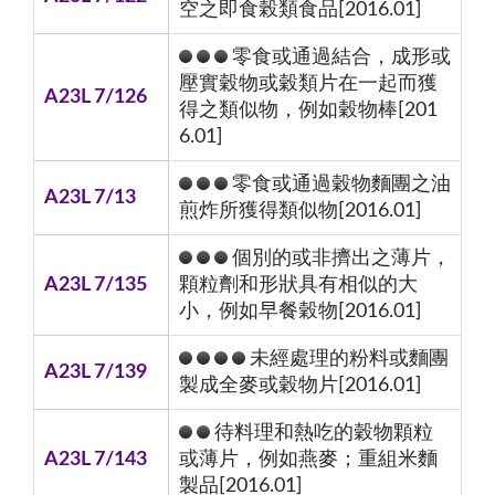
空之即食榖類食品[2016.01]
零食或通過結合，成形或
壓實穀物或穀類片在一起而獲
A23L 7/126
得之類似物，例如穀物棒[201
6.01]
零食或通過穀物麵團之油
A23L 7/13
煎炸所獲得類似物[2016.01]
個別的或非擠出之薄片，
A23L 7/135
顆粒劑和形狀具有相似的大
小，例如早餐穀物[2016.01]
未經處理的粉料或麵團
A23L 7/139
製成全麥或穀物片[2016.01]
待料理和熱吃的穀物顆粒
A23L 7/143
或薄片，例如燕麥；重組米麵
製品[2016.01]