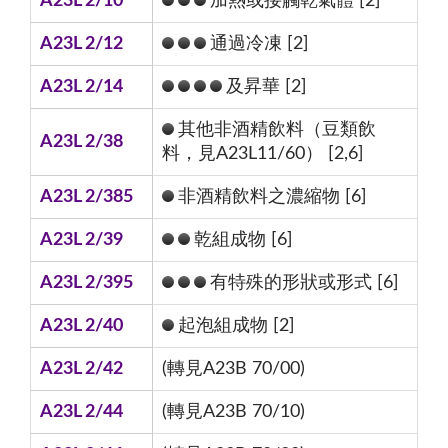
A23L 2/10
加熱或接觸乾氣體 [2]
A23L 2/12
通過冷凍 [2]
A23L 2/14
及昇華 [2]
其他非酒精飲料（豆類飲
A23L 2/38
料，見A23L11/60） [2,6]
A23L 2/385
非酒精飲料之濃縮物 [6]
A23L 2/39
乾組成物 [6]
A23L 2/395
有特殊的形狀或形式 [6]
A23L 2/40
起泡組成物 [2]
A23L 2/42
(轉見A23B 70/00)
A23L 2/44
(轉見A23B 70/10)