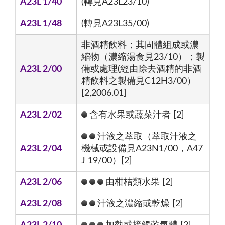
A23L 1/40
(轉見A23L23/10)
A23L 1/48
(轉見A23L35/00)
非酒精飲料；其固體組成或濃
縮物（濃縮湯食見23/10）；製
A23L 2/00
備或處理(經由除去酒精的非酒
精飲料之製備見C12H3/00）
[2,2006.01]
A23L 2/02
含有水果或蔬菜汁者 [2]
汁液之萃取（萃取汁液之
A23L 2/04
機械或設備見A23N1/00，A47
J 19/00）[2]
A23L 2/06
由柑桔類水果 [2]
A23L 2/08
汁液之濃縮或乾燥 [2]