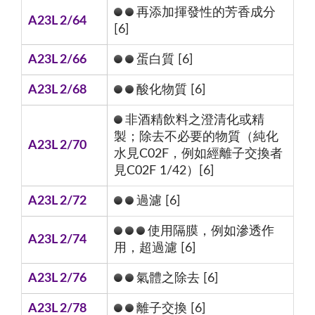
再添加揮發性的芳香成分
A23L 2/64
[6]
A23L 2/66
蛋白質 [6]
A23L 2/68
酸化物質 [6]
非酒精飲料之澄清化或精
製；除去不必要的物質（純化
A23L 2/70
水見C02F，例如經離子交換者
見C02F 1/42）[6]
A23L 2/72
過濾 [6]
使用隔膜，例如滲透作
A23L 2/74
用，超過濾 [6]
A23L 2/76
氣體之除去 [6]
A23L 2/78
離子交換 [6]