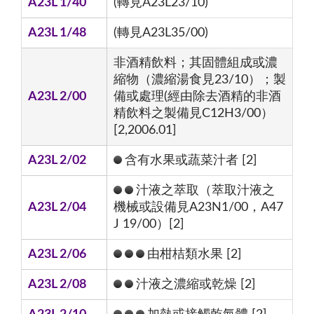
A23L 1/40
(轉見A23L23/10)
A23L 1/48
(轉見A23L35/00)
非酒精飲料；其固體組成或濃
縮物（濃縮湯食見23/10）；製
A23L 2/00
備或處理(經由除去酒精的非酒
精飲料之製備見C12H3/00）
[2,2006.01]
A23L 2/02
含有水果或蔬菜汁者 [2]
汁液之萃取（萃取汁液之
A23L 2/04
機械或設備見A23N1/00，A47
J 19/00）[2]
A23L 2/06
由柑桔類水果 [2]
A23L 2/08
汁液之濃縮或乾燥 [2]