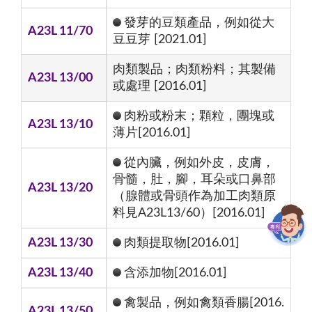
發芽的豆類產品，例如從大
A23L 11/70
豆豆芽 [2021.01]
肉類製品；肉類粉料；其製備
A23L 13/00
或處理 [2016.01]
肉粉或粉末；顆粒，團塊或
A23L 13/10
薄片[2016.01]
從內臟，例如外皮，皮膚，
骨髓，肚，腳，耳朵或口鼻部
A23L 13/20
（腺體或骨頭作為加工肉類原
料見A23L13/60）[2016.01]
A23L 13/30
肉類提取物[2016.01]
A23L 13/40
含添加物[2016.01]
禽製品，例如禽類香腸[2016.
A23L 13/50