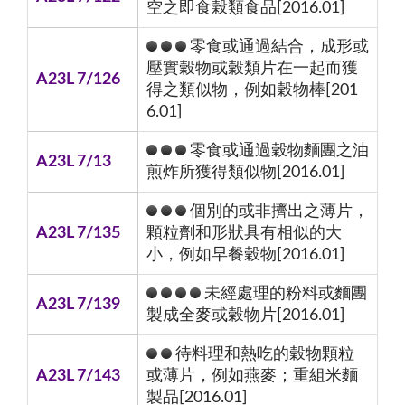
空之即食榖類食品[2016.01]
零食或通過結合，成形或
壓實穀物或穀類片在一起而獲
A23L 7/126
得之類似物，例如穀物棒[201
6.01]
零食或通過穀物麵團之油
A23L 7/13
煎炸所獲得類似物[2016.01]
個別的或非擠出之薄片，
A23L 7/135
顆粒劑和形狀具有相似的大
小，例如早餐穀物[2016.01]
未經處理的粉料或麵團
A23L 7/139
製成全麥或穀物片[2016.01]
待料理和熱吃的穀物顆粒
A23L 7/143
或薄片，例如燕麥；重組米麵
製品[2016.01]