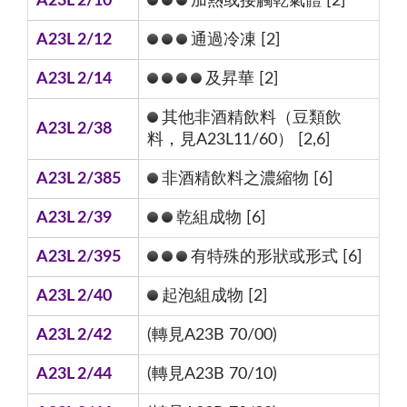
A23L 2/10
加熱或接觸乾氣體 [2]
A23L 2/12
通過冷凍 [2]
A23L 2/14
及昇華 [2]
其他非酒精飲料（豆類飲
A23L 2/38
料，見A23L11/60） [2,6]
A23L 2/385
非酒精飲料之濃縮物 [6]
A23L 2/39
乾組成物 [6]
A23L 2/395
有特殊的形狀或形式 [6]
A23L 2/40
起泡組成物 [2]
A23L 2/42
(轉見A23B 70/00)
A23L 2/44
(轉見A23B 70/10)