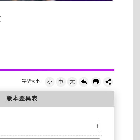
類
大
字型大小：
小
中
版本差異表