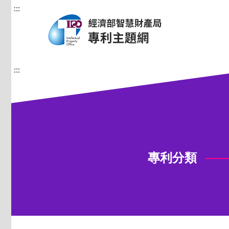
:::
:::
專利分類