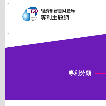
:::
:::
專利分類