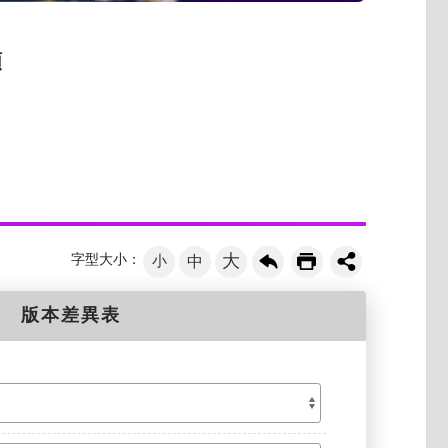
類
大
字型大小：
小
中
版本差異表