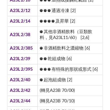
A23L 2/10
加熱或接觸乾氣體 [2]
A23L 2/12
通過冷凍 [2]
A23L 2/14
及昇華 [2]
其他非酒精飲料（豆類飲
A23L 2/38
料，見A23L11/60） [2,6]
A23L 2/385
非酒精飲料之濃縮物 [6]
A23L 2/39
乾組成物 [6]
A23L 2/395
有特殊的形狀或形式 [6]
A23L 2/40
起泡組成物 [2]
A23L 2/42
(轉見A23B 70/00)
A23L 2/44
(轉見A23B 70/10)