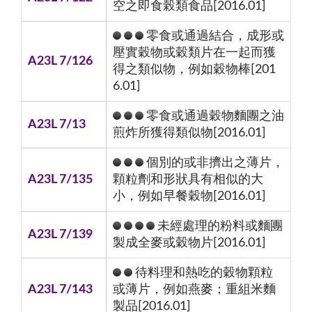
空之即食榖類食品[2016.01]
零食或通過結合，成形或
壓實穀物或穀類片在一起而獲
A23L 7/126
得之類似物，例如穀物棒[201
6.01]
零食或通過穀物麵團之油
A23L 7/13
煎炸所獲得類似物[2016.01]
個別的或非擠出之薄片，
A23L 7/135
顆粒劑和形狀具有相似的大
小，例如早餐穀物[2016.01]
未經處理的粉料或麵團
A23L 7/139
製成全麥或穀物片[2016.01]
待料理和熱吃的穀物顆粒
A23L 7/143
或薄片，例如燕麥；重組米麵
製品[2016.01]