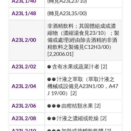
A23L 1/40
(轉見A23L23/10)
A23L 1/48
(轉見A23L35/00)
非酒精飲料；其固體組成或濃
縮物（濃縮湯食見23/10）；製
A23L 2/00
備或處理(經由除去酒精的非酒
精飲料之製備見C12H3/00）
[2,2006.01]
A23L 2/02
含有水果或蔬菜汁者 [2]
汁液之萃取（萃取汁液之
A23L 2/04
機械或設備見A23N1/00，A47
J 19/00）[2]
A23L 2/06
由柑桔類水果 [2]
A23L 2/08
汁液之濃縮或乾燥 [2]