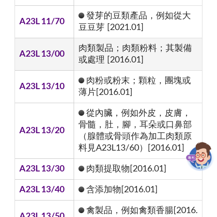
發芽的豆類產品，例如從大
A23L 11/70
豆豆芽 [2021.01]
肉類製品；肉類粉料；其製備
A23L 13/00
或處理 [2016.01]
肉粉或粉末；顆粒，團塊或
A23L 13/10
薄片[2016.01]
從內臟，例如外皮，皮膚，
骨髓，肚，腳，耳朵或口鼻部
A23L 13/20
（腺體或骨頭作為加工肉類原
料見A23L13/60）[2016.01]
A23L 13/30
肉類提取物[2016.01]
A23L 13/40
含添加物[2016.01]
禽製品，例如禽類香腸[2016.
A23L 13/50