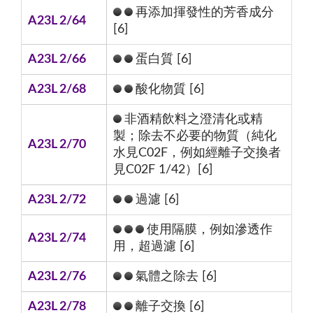
再添加揮發性的芳香成分
A23L 2/64
[6]
A23L 2/66
蛋白質 [6]
A23L 2/68
酸化物質 [6]
非酒精飲料之澄清化或精
製；除去不必要的物質（純化
A23L 2/70
水見C02F，例如經離子交換者
見C02F 1/42）[6]
A23L 2/72
過濾 [6]
使用隔膜，例如滲透作
A23L 2/74
用，超過濾 [6]
A23L 2/76
氣體之除去 [6]
A23L 2/78
離子交換 [6]