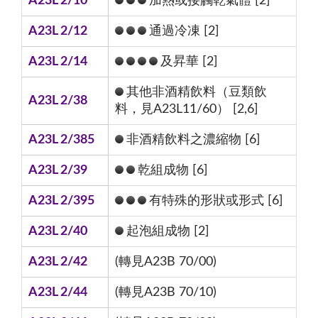
A23L 2/10
加熱或接觸乾氣體 [2]
A23L 2/12
通過冷凍 [2]
A23L 2/14
及昇華 [2]
其他非酒精飲料（豆類飲
A23L 2/38
料，見A23L11/60） [2,6]
A23L 2/385
非酒精飲料之濃縮物 [6]
A23L 2/39
乾組成物 [6]
A23L 2/395
有特殊的形狀或形式 [6]
A23L 2/40
起泡組成物 [2]
A23L 2/42
(轉見A23B 70/00)
A23L 2/44
(轉見A23B 70/10)