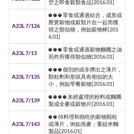
空之即食榖類食品[2016.01]
零食或通過結合，成形或
壓實穀物或穀類片在一起而獲
A23L 7/126
得之類似物，例如穀物棒[201
6.01]
零食或通過穀物麵團之油
A23L 7/13
煎炸所獲得類似物[2016.01]
個別的或非擠出之薄片，
A23L 7/135
顆粒劑和形狀具有相似的大
小，例如早餐穀物[2016.01]
未經處理的粉料或麵團
A23L 7/139
製成全麥或穀物片[2016.01]
待料理和熱吃的穀物顆粒
A23L 7/143
或薄片，例如燕麥；重組米麵
製品[2016.01]