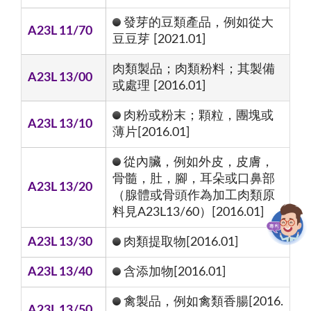
發芽的豆類產品，例如從大
A23L 11/70
豆豆芽 [2021.01]
肉類製品；肉類粉料；其製備
A23L 13/00
或處理 [2016.01]
肉粉或粉末；顆粒，團塊或
A23L 13/10
薄片[2016.01]
從內臟，例如外皮，皮膚，
骨髓，肚，腳，耳朵或口鼻部
A23L 13/20
（腺體或骨頭作為加工肉類原
料見A23L13/60）[2016.01]
A23L 13/30
肉類提取物[2016.01]
A23L 13/40
含添加物[2016.01]
禽製品，例如禽類香腸[2016.
A23L 13/50