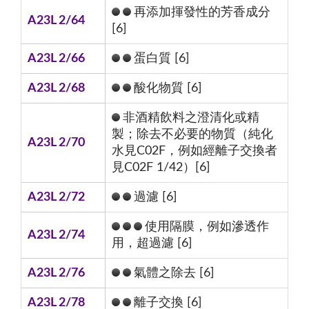
再添加揮發性的芳香成分
A23L 2/64
[6]
A23L 2/66
蛋白質 [6]
A23L 2/68
酸化物質 [6]
非酒精飲料之澄清化或精
製；除去不必要的物質（純化
A23L 2/70
水見C02F，例如經離子交換者
見C02F 1/42）[6]
A23L 2/72
過濾 [6]
使用隔膜，例如滲透作
A23L 2/74
用，超過濾 [6]
A23L 2/76
氣體之除去 [6]
A23L 2/78
離子交換 [6]