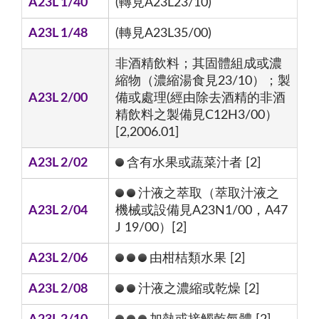
A23L 1/40
(轉見A23L23/10)
A23L 1/48
(轉見A23L35/00)
非酒精飲料；其固體組成或濃
縮物（濃縮湯食見23/10）；製
A23L 2/00
備或處理(經由除去酒精的非酒
精飲料之製備見C12H3/00）
[2,2006.01]
A23L 2/02
含有水果或蔬菜汁者 [2]
汁液之萃取（萃取汁液之
A23L 2/04
機械或設備見A23N1/00，A47
J 19/00）[2]
A23L 2/06
由柑桔類水果 [2]
A23L 2/08
汁液之濃縮或乾燥 [2]