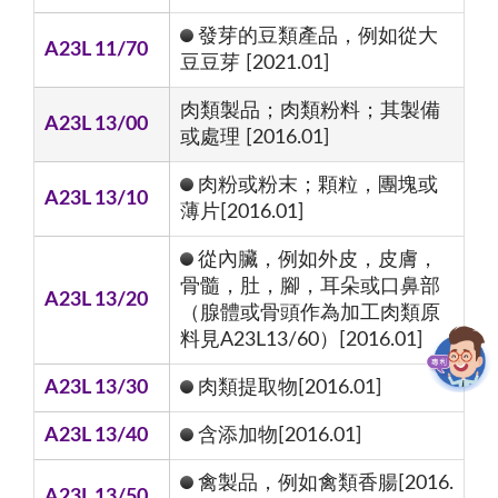
發芽的豆類產品，例如從大
A23L 11/70
豆豆芽 [2021.01]
肉類製品；肉類粉料；其製備
A23L 13/00
或處理 [2016.01]
肉粉或粉末；顆粒，團塊或
A23L 13/10
薄片[2016.01]
從內臟，例如外皮，皮膚，
骨髓，肚，腳，耳朵或口鼻部
A23L 13/20
（腺體或骨頭作為加工肉類原
料見A23L13/60）[2016.01]
A23L 13/30
肉類提取物[2016.01]
A23L 13/40
含添加物[2016.01]
禽製品，例如禽類香腸[2016.
A23L 13/50