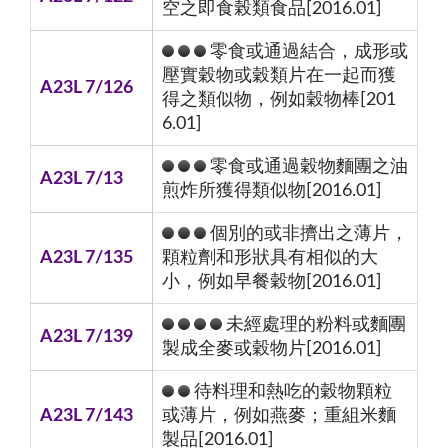
空之即食榖類食品[2016.01]
零食或通過結合，成形或
壓實穀物或穀類片在一起而獲
A23L 7/126
得之類似物，例如穀物棒[201
6.01]
零食或通過穀物麵團之油
A23L 7/13
煎炸所獲得類似物[2016.01]
個別的或非擠出之薄片，
A23L 7/135
顆粒劑和形狀具有相似的大
小，例如早餐穀物[2016.01]
未經處理的粉料或麵團
A23L 7/139
製成全麥或穀物片[2016.01]
待料理和熱吃的穀物顆粒
A23L 7/143
或薄片，例如燕麥；重組米麵
製品[2016.01]