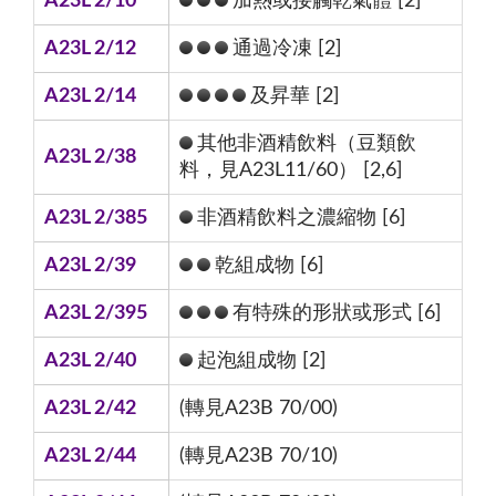
A23L 2/10
加熱或接觸乾氣體 [2]
A23L 2/12
通過冷凍 [2]
A23L 2/14
及昇華 [2]
其他非酒精飲料（豆類飲
A23L 2/38
料，見A23L11/60） [2,6]
A23L 2/385
非酒精飲料之濃縮物 [6]
A23L 2/39
乾組成物 [6]
A23L 2/395
有特殊的形狀或形式 [6]
A23L 2/40
起泡組成物 [2]
A23L 2/42
(轉見A23B 70/00)
A23L 2/44
(轉見A23B 70/10)