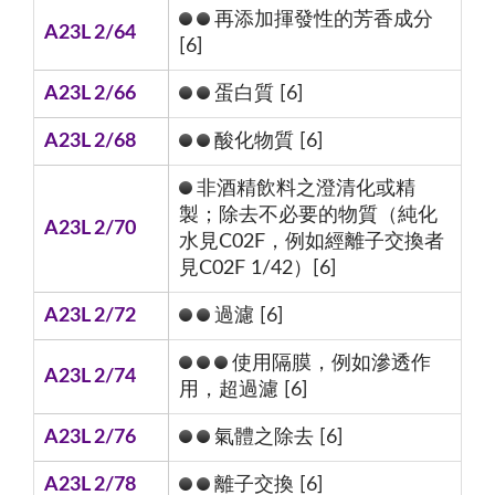
再添加揮發性的芳香成分
A23L 2/64
[6]
A23L 2/66
蛋白質 [6]
A23L 2/68
酸化物質 [6]
非酒精飲料之澄清化或精
製；除去不必要的物質（純化
A23L 2/70
水見C02F，例如經離子交換者
見C02F 1/42）[6]
A23L 2/72
過濾 [6]
使用隔膜，例如滲透作
A23L 2/74
用，超過濾 [6]
A23L 2/76
氣體之除去 [6]
A23L 2/78
離子交換 [6]