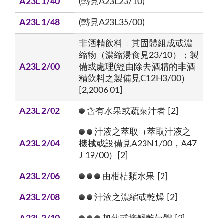
A23L 1/40
(轉見A23L23/10)
A23L 1/48
(轉見A23L35/00)
非酒精飲料；其固體組成或濃
縮物（濃縮湯食見23/10）；製
A23L 2/00
備或處理(經由除去酒精的非酒
精飲料之製備見C12H3/00）
[2,2006.01]
A23L 2/02
含有水果或蔬菜汁者 [2]
汁液之萃取（萃取汁液之
A23L 2/04
機械或設備見A23N1/00，A47
J 19/00）[2]
A23L 2/06
由柑桔類水果 [2]
A23L 2/08
汁液之濃縮或乾燥 [2]