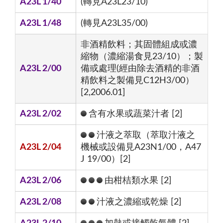
A23L 1/40
(轉見A23L23/10)
A23L 1/48
(轉見A23L35/00)
非酒精飲料；其固體組成或濃
縮物（濃縮湯食見23/10）；製
A23L 2/00
備或處理(經由除去酒精的非酒
精飲料之製備見C12H3/00）
[2,2006.01]
A23L 2/02
含有水果或蔬菜汁者 [2]
汁液之萃取（萃取汁液之
A23L 2/04
機械或設備見A23N1/00，A47
J 19/00）[2]
A23L 2/06
由柑桔類水果 [2]
A23L 2/08
汁液之濃縮或乾燥 [2]