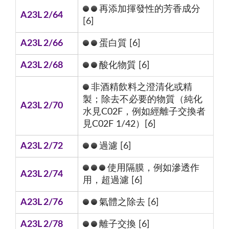
再添加揮發性的芳香成分
A23L 2/64
[6]
A23L 2/66
蛋白質 [6]
A23L 2/68
酸化物質 [6]
非酒精飲料之澄清化或精
製；除去不必要的物質（純化
A23L 2/70
水見C02F，例如經離子交換者
見C02F 1/42）[6]
A23L 2/72
過濾 [6]
使用隔膜，例如滲透作
A23L 2/74
用，超過濾 [6]
A23L 2/76
氣體之除去 [6]
A23L 2/78
離子交換 [6]