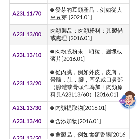
發芽的豆類產品，例如從大
A23L 11/70
豆豆芽 [2021.01]
肉類製品；肉類粉料；其製備
A23L 13/00
或處理 [2016.01]
肉粉或粉末；顆粒，團塊或
A23L 13/10
薄片[2016.01]
從內臟，例如外皮，皮膚，
骨髓，肚，腳，耳朵或口鼻部
A23L 13/20
（腺體或骨頭作為加工肉類原
料見A23L13/60）[2016.01]
A23L 13/30
肉類提取物[2016.01]
A23L 13/40
含添加物[2016.01]
禽製品，例如禽類香腸[2016.
A23L 13/50