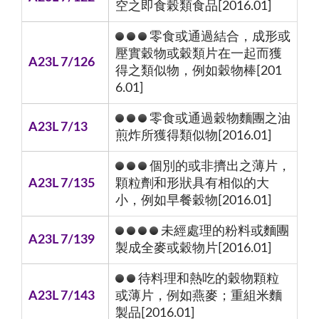
空之即食榖類食品[2016.01]
零食或通過結合，成形或
壓實穀物或穀類片在一起而獲
A23L 7/126
得之類似物，例如穀物棒[201
6.01]
零食或通過穀物麵團之油
A23L 7/13
煎炸所獲得類似物[2016.01]
個別的或非擠出之薄片，
A23L 7/135
顆粒劑和形狀具有相似的大
小，例如早餐穀物[2016.01]
未經處理的粉料或麵團
A23L 7/139
製成全麥或穀物片[2016.01]
待料理和熱吃的穀物顆粒
A23L 7/143
或薄片，例如燕麥；重組米麵
製品[2016.01]