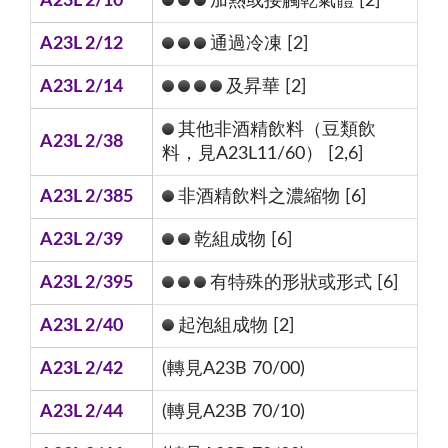
A23L 2/10
加熱或接觸乾氣體 [2]
A23L 2/12
通過冷凍 [2]
A23L 2/14
及昇華 [2]
其他非酒精飲料（豆類飲
A23L 2/38
料，見A23L11/60） [2,6]
A23L 2/385
非酒精飲料之濃縮物 [6]
A23L 2/39
乾組成物 [6]
A23L 2/395
有特殊的形狀或形式 [6]
A23L 2/40
起泡組成物 [2]
A23L 2/42
(轉見A23B 70/00)
A23L 2/44
(轉見A23B 70/10)