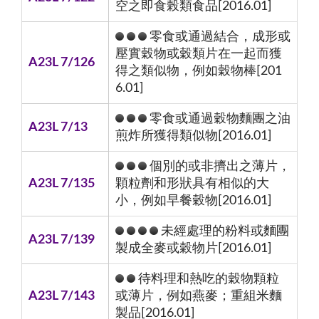
空之即食榖類食品[2016.01]
零食或通過結合，成形或
壓實穀物或穀類片在一起而獲
A23L 7/126
得之類似物，例如穀物棒[201
6.01]
零食或通過穀物麵團之油
A23L 7/13
煎炸所獲得類似物[2016.01]
個別的或非擠出之薄片，
A23L 7/135
顆粒劑和形狀具有相似的大
小，例如早餐穀物[2016.01]
未經處理的粉料或麵團
A23L 7/139
製成全麥或穀物片[2016.01]
待料理和熱吃的穀物顆粒
A23L 7/143
或薄片，例如燕麥；重組米麵
製品[2016.01]