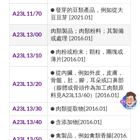
發芽的豆類產品，例如從大
A23L 11/70
豆豆芽 [2021.01]
肉類製品；肉類粉料；其製備
A23L 13/00
或處理 [2016.01]
肉粉或粉末；顆粒，團塊或
A23L 13/10
薄片[2016.01]
從內臟，例如外皮，皮膚，
骨髓，肚，腳，耳朵或口鼻部
A23L 13/20
（腺體或骨頭作為加工肉類原
料見A23L13/60）[2016.01]
A23L 13/30
肉類提取物[2016.01]
A23L 13/40
含添加物[2016.01]
禽製品，例如禽類香腸[2016.
A23L 13/50