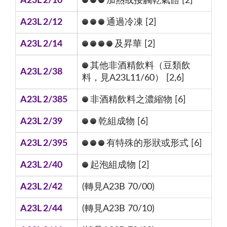
A23L 2/10
加熱或接觸乾氣體 [2]
A23L 2/12
通過冷凍 [2]
A23L 2/14
及昇華 [2]
其他非酒精飲料（豆類飲
A23L 2/38
料，見A23L11/60） [2,6]
A23L 2/385
非酒精飲料之濃縮物 [6]
A23L 2/39
乾組成物 [6]
A23L 2/395
有特殊的形狀或形式 [6]
A23L 2/40
起泡組成物 [2]
A23L 2/42
(轉見A23B 70/00)
A23L 2/44
(轉見A23B 70/10)