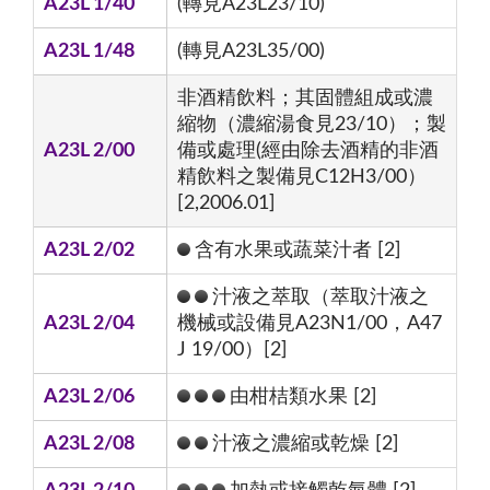
A23L 1/40
(轉見A23L23/10)
A23L 1/48
(轉見A23L35/00)
非酒精飲料；其固體組成或濃
縮物（濃縮湯食見23/10）；製
A23L 2/00
備或處理(經由除去酒精的非酒
精飲料之製備見C12H3/00）
[2,2006.01]
A23L 2/02
含有水果或蔬菜汁者 [2]
汁液之萃取（萃取汁液之
A23L 2/04
機械或設備見A23N1/00，A47
J 19/00）[2]
A23L 2/06
由柑桔類水果 [2]
A23L 2/08
汁液之濃縮或乾燥 [2]