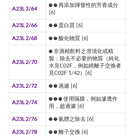
再添加揮發性的芳香成分
A23L 2/64
[6]
A23L 2/66
蛋白質 [6]
A23L 2/68
酸化物質 [6]
非酒精飲料之澄清化或精
製；除去不必要的物質（純化
A23L 2/70
水見C02F，例如經離子交換者
見C02F 1/42）[6]
A23L 2/72
過濾 [6]
使用隔膜，例如滲透作
A23L 2/74
用，超過濾 [6]
A23L 2/76
氣體之除去 [6]
A23L 2/78
離子交換 [6]