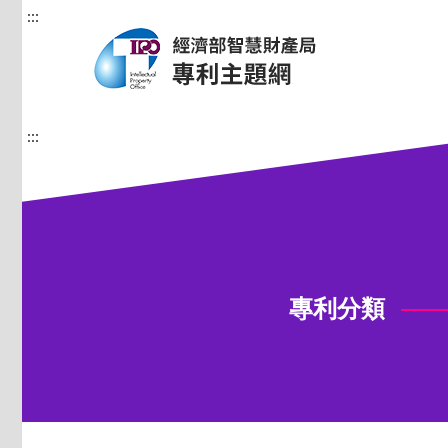
:::
:::
專利分類