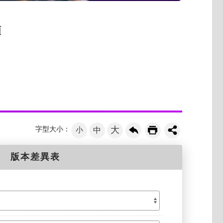
類
大
字型大小：
小
中
版本差異表