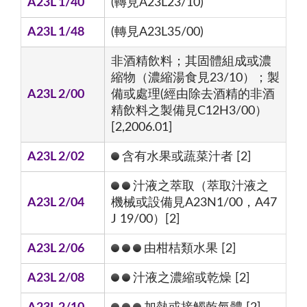
A23L 1/40
(轉見A23L23/10)
A23L 1/48
(轉見A23L35/00)
非酒精飲料；其固體組成或濃
縮物（濃縮湯食見23/10）；製
A23L 2/00
備或處理(經由除去酒精的非酒
精飲料之製備見C12H3/00）
[2,2006.01]
A23L 2/02
含有水果或蔬菜汁者 [2]
汁液之萃取（萃取汁液之
A23L 2/04
機械或設備見A23N1/00，A47
J 19/00）[2]
A23L 2/06
由柑桔類水果 [2]
A23L 2/08
汁液之濃縮或乾燥 [2]