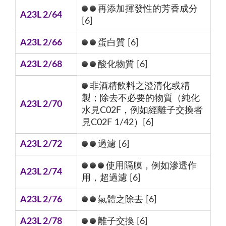
再添加揮發性的芳香成分
A23L 2/64
[6]
A23L 2/66
蛋白質 [6]
A23L 2/68
酸化物質 [6]
非酒精飲料之澄清化或精
製；除去不必要的物質（純化
A23L 2/70
水見C02F，例如經離子交換者
見C02F 1/42）[6]
A23L 2/72
過濾 [6]
使用隔膜，例如滲透作
A23L 2/74
用，超過濾 [6]
A23L 2/76
氣體之除去 [6]
A23L 2/78
離子交換 [6]