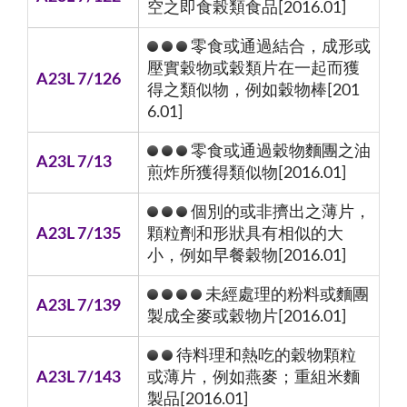
空之即食榖類食品[2016.01]
零食或通過結合，成形或
壓實穀物或穀類片在一起而獲
A23L 7/126
得之類似物，例如穀物棒[201
6.01]
零食或通過穀物麵團之油
A23L 7/13
煎炸所獲得類似物[2016.01]
個別的或非擠出之薄片，
A23L 7/135
顆粒劑和形狀具有相似的大
小，例如早餐穀物[2016.01]
未經處理的粉料或麵團
A23L 7/139
製成全麥或穀物片[2016.01]
待料理和熱吃的穀物顆粒
A23L 7/143
或薄片，例如燕麥；重組米麵
製品[2016.01]