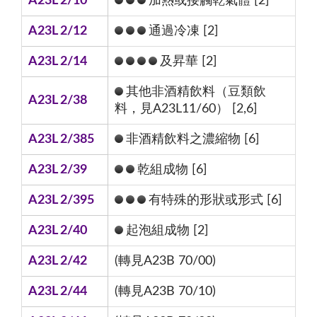
A23L 2/10
加熱或接觸乾氣體 [2]
A23L 2/12
通過冷凍 [2]
A23L 2/14
及昇華 [2]
其他非酒精飲料（豆類飲
A23L 2/38
料，見A23L11/60） [2,6]
A23L 2/385
非酒精飲料之濃縮物 [6]
A23L 2/39
乾組成物 [6]
A23L 2/395
有特殊的形狀或形式 [6]
A23L 2/40
起泡組成物 [2]
A23L 2/42
(轉見A23B 70/00)
A23L 2/44
(轉見A23B 70/10)