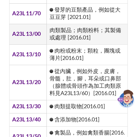
發芽的豆類產品，例如從大
A23L 11/70
豆豆芽 [2021.01]
肉類製品；肉類粉料；其製備
A23L 13/00
或處理 [2016.01]
肉粉或粉末；顆粒，團塊或
A23L 13/10
薄片[2016.01]
從內臟，例如外皮，皮膚，
骨髓，肚，腳，耳朵或口鼻部
A23L 13/20
（腺體或骨頭作為加工肉類原
料見A23L13/60）[2016.01]
A23L 13/30
肉類提取物[2016.01]
A23L 13/40
含添加物[2016.01]
禽製品，例如禽類香腸[2016.
A23L 13/50