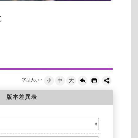
類
大
字型大小：
小
中
版本差異表