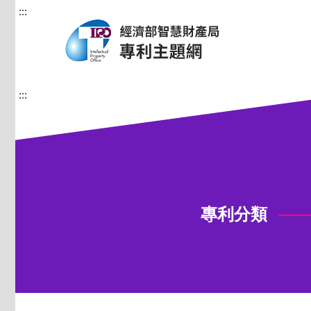
:::
:::
專利分類