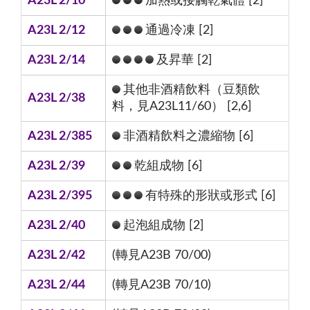
A23L 2/10
加熱或接觸乾氣體 [2]
A23L 2/12
通過冷凍 [2]
A23L 2/14
及昇華 [2]
其他非酒精飲料（豆類飲
A23L 2/38
料，見A23L11/60） [2,6]
A23L 2/385
非酒精飲料之濃縮物 [6]
A23L 2/39
乾組成物 [6]
A23L 2/395
有特殊的形狀或形式 [6]
A23L 2/40
起泡組成物 [2]
A23L 2/42
(轉見A23B 70/00)
A23L 2/44
(轉見A23B 70/10)