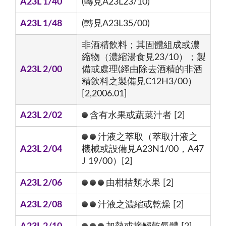
A23L 1/40
(轉見A23L23/10)
A23L 1/48
(轉見A23L35/00)
非酒精飲料；其固體組成或濃
縮物（濃縮湯食見23/10）；製
A23L 2/00
備或處理(經由除去酒精的非酒
精飲料之製備見C12H3/00）
[2,2006.01]
A23L 2/02
含有水果或蔬菜汁者 [2]
汁液之萃取（萃取汁液之
A23L 2/04
機械或設備見A23N1/00，A47
J 19/00）[2]
A23L 2/06
由柑桔類水果 [2]
A23L 2/08
汁液之濃縮或乾燥 [2]