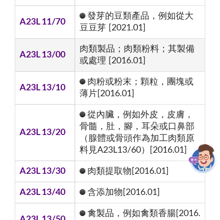
發芽的豆類產品，例如從大
A23L 11/70
豆豆芽 [2021.01]
肉類製品；肉類粉料；其製備
A23L 13/00
或處理 [2016.01]
肉粉或粉末；顆粒，團塊或
A23L 13/10
薄片[2016.01]
從內臟，例如外皮，皮膚，
骨髓，肚，腳，耳朵或口鼻部
A23L 13/20
（腺體或骨頭作為加工肉類原
料見A23L13/60）[2016.01]
A23L 13/30
肉類提取物[2016.01]
A23L 13/40
含添加物[2016.01]
禽製品，例如禽類香腸[2016.
A23L 13/50