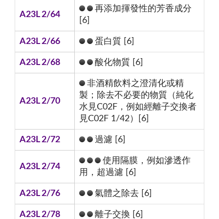
再添加揮發性的芳香成分
A23L 2/64
[6]
A23L 2/66
蛋白質 [6]
A23L 2/68
酸化物質 [6]
非酒精飲料之澄清化或精
製；除去不必要的物質（純化
A23L 2/70
水見C02F，例如經離子交換者
見C02F 1/42）[6]
A23L 2/72
過濾 [6]
使用隔膜，例如滲透作
A23L 2/74
用，超過濾 [6]
A23L 2/76
氣體之除去 [6]
A23L 2/78
離子交換 [6]