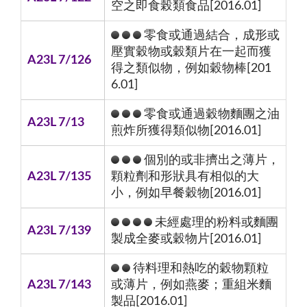
空之即食榖類食品[2016.01]
零食或通過結合，成形或
壓實穀物或穀類片在一起而獲
A23L 7/126
得之類似物，例如穀物棒[201
6.01]
零食或通過穀物麵團之油
A23L 7/13
煎炸所獲得類似物[2016.01]
個別的或非擠出之薄片，
A23L 7/135
顆粒劑和形狀具有相似的大
小，例如早餐穀物[2016.01]
未經處理的粉料或麵團
A23L 7/139
製成全麥或穀物片[2016.01]
待料理和熱吃的穀物顆粒
A23L 7/143
或薄片，例如燕麥；重組米麵
製品[2016.01]