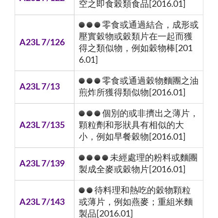
空之即食榖類食品[2016.01]
零食或通過結合，成形或
壓實穀物或穀類片在一起而獲
A23L 7/126
得之類似物，例如穀物棒[201
6.01]
零食或通過穀物麵團之油
A23L 7/13
煎炸所獲得類似物[2016.01]
個別的或非擠出之薄片，
A23L 7/135
顆粒劑和形狀具有相似的大
小，例如早餐穀物[2016.01]
未經處理的粉料或麵團
A23L 7/139
製成全麥或穀物片[2016.01]
待料理和熱吃的穀物顆粒
A23L 7/143
或薄片，例如燕麥；重組米麵
製品[2016.01]