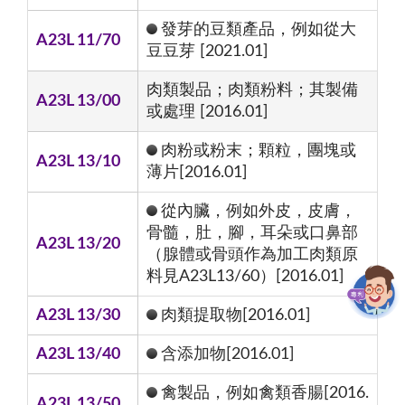
發芽的豆類產品，例如從大
A23L 11/70
豆豆芽 [2021.01]
肉類製品；肉類粉料；其製備
A23L 13/00
或處理 [2016.01]
肉粉或粉末；顆粒，團塊或
A23L 13/10
薄片[2016.01]
從內臟，例如外皮，皮膚，
骨髓，肚，腳，耳朵或口鼻部
A23L 13/20
（腺體或骨頭作為加工肉類原
料見A23L13/60）[2016.01]
A23L 13/30
肉類提取物[2016.01]
A23L 13/40
含添加物[2016.01]
禽製品，例如禽類香腸[2016.
A23L 13/50