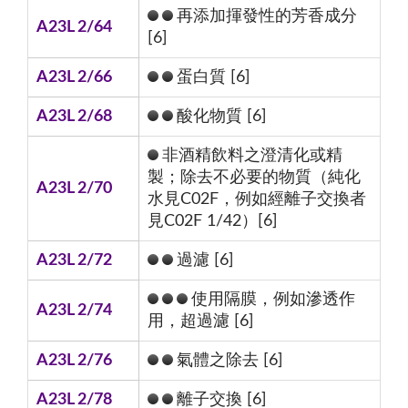
再添加揮發性的芳香成分
A23L 2/64
[6]
A23L 2/66
蛋白質 [6]
A23L 2/68
酸化物質 [6]
非酒精飲料之澄清化或精
製；除去不必要的物質（純化
A23L 2/70
水見C02F，例如經離子交換者
見C02F 1/42）[6]
A23L 2/72
過濾 [6]
使用隔膜，例如滲透作
A23L 2/74
用，超過濾 [6]
A23L 2/76
氣體之除去 [6]
A23L 2/78
離子交換 [6]