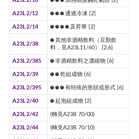
A23L 2/10
加熱或接觸乾氣體 [2]
A23L 2/12
通過冷凍 [2]
A23L 2/14
及昇華 [2]
其他非酒精飲料（豆類飲
A23L 2/38
料，見A23L11/60） [2,6]
A23L 2/385
非酒精飲料之濃縮物 [6]
A23L 2/39
乾組成物 [6]
A23L 2/395
有特殊的形狀或形式 [6]
A23L 2/40
起泡組成物 [2]
A23L 2/42
(轉見A23B 70/00)
A23L 2/44
(轉見A23B 70/10)