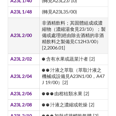
A23L 1/40
(轉見A23L23/10)
A23L 1/48
(轉見A23L35/00)
非酒精飲料；其固體組成或濃
縮物（濃縮湯食見23/10）；製
A23L 2/00
備或處理(經由除去酒精的非酒
精飲料之製備見C12H3/00）
[2,2006.01]
A23L 2/02
含有水果或蔬菜汁者 [2]
汁液之萃取（萃取汁液之
A23L 2/04
機械或設備見A23N1/00，A47
J 19/00）[2]
A23L 2/06
由柑桔類水果 [2]
A23L 2/08
汁液之濃縮或乾燥 [2]