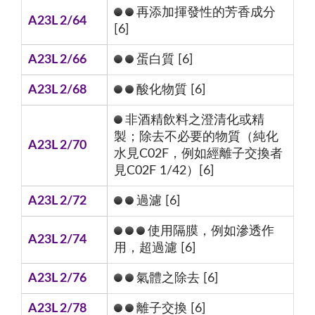
再添加揮發性的芳香成分
A23L 2/64
[6]
A23L 2/66
蛋白質 [6]
A23L 2/68
酸化物質 [6]
非酒精飲料之澄清化或精
製；除去不必要的物質（純化
A23L 2/70
水見C02F，例如經離子交換者
見C02F 1/42）[6]
A23L 2/72
過濾 [6]
使用隔膜，例如滲透作
A23L 2/74
用，超過濾 [6]
A23L 2/76
氣體之除去 [6]
A23L 2/78
離子交換 [6]