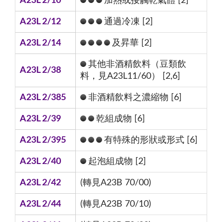
A23L 2/10
加熱或接觸乾氣體 [2]
A23L 2/12
通過冷凍 [2]
A23L 2/14
及昇華 [2]
其他非酒精飲料（豆類飲
A23L 2/38
料，見A23L11/60） [2,6]
A23L 2/385
非酒精飲料之濃縮物 [6]
A23L 2/39
乾組成物 [6]
A23L 2/395
有特殊的形狀或形式 [6]
A23L 2/40
起泡組成物 [2]
A23L 2/42
(轉見A23B 70/00)
A23L 2/44
(轉見A23B 70/10)