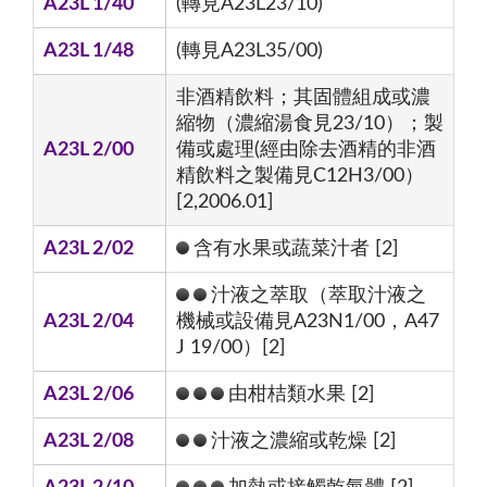
A23L 1/40
(轉見A23L23/10)
A23L 1/48
(轉見A23L35/00)
非酒精飲料；其固體組成或濃
縮物（濃縮湯食見23/10）；製
A23L 2/00
備或處理(經由除去酒精的非酒
精飲料之製備見C12H3/00）
[2,2006.01]
A23L 2/02
含有水果或蔬菜汁者 [2]
汁液之萃取（萃取汁液之
A23L 2/04
機械或設備見A23N1/00，A47
J 19/00）[2]
A23L 2/06
由柑桔類水果 [2]
A23L 2/08
汁液之濃縮或乾燥 [2]