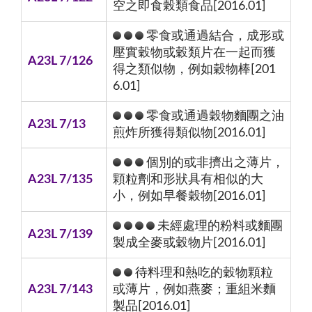
空之即食榖類食品[2016.01]
零食或通過結合，成形或
壓實穀物或穀類片在一起而獲
A23L 7/126
得之類似物，例如穀物棒[201
6.01]
零食或通過穀物麵團之油
A23L 7/13
煎炸所獲得類似物[2016.01]
個別的或非擠出之薄片，
A23L 7/135
顆粒劑和形狀具有相似的大
小，例如早餐穀物[2016.01]
未經處理的粉料或麵團
A23L 7/139
製成全麥或穀物片[2016.01]
待料理和熱吃的穀物顆粒
A23L 7/143
或薄片，例如燕麥；重組米麵
製品[2016.01]