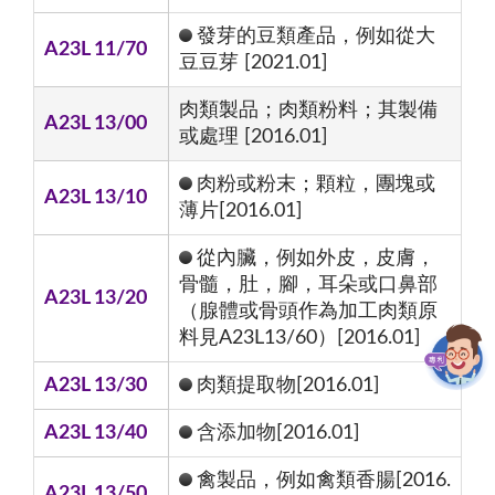
發芽的豆類產品，例如從大
A23L 11/70
豆豆芽 [2021.01]
肉類製品；肉類粉料；其製備
A23L 13/00
或處理 [2016.01]
肉粉或粉末；顆粒，團塊或
A23L 13/10
薄片[2016.01]
從內臟，例如外皮，皮膚，
骨髓，肚，腳，耳朵或口鼻部
A23L 13/20
（腺體或骨頭作為加工肉類原
料見A23L13/60）[2016.01]
A23L 13/30
肉類提取物[2016.01]
A23L 13/40
含添加物[2016.01]
禽製品，例如禽類香腸[2016.
A23L 13/50