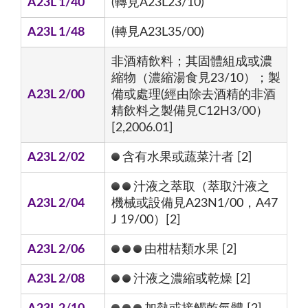
A23L 1/40
(轉見A23L23/10)
A23L 1/48
(轉見A23L35/00)
非酒精飲料；其固體組成或濃
縮物（濃縮湯食見23/10）；製
A23L 2/00
備或處理(經由除去酒精的非酒
精飲料之製備見C12H3/00）
[2,2006.01]
A23L 2/02
含有水果或蔬菜汁者 [2]
汁液之萃取（萃取汁液之
A23L 2/04
機械或設備見A23N1/00，A47
J 19/00）[2]
A23L 2/06
由柑桔類水果 [2]
A23L 2/08
汁液之濃縮或乾燥 [2]