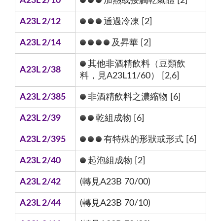
A23L 2/10
加熱或接觸乾氣體 [2]
A23L 2/12
通過冷凍 [2]
A23L 2/14
及昇華 [2]
其他非酒精飲料（豆類飲
A23L 2/38
料，見A23L11/60） [2,6]
A23L 2/385
非酒精飲料之濃縮物 [6]
A23L 2/39
乾組成物 [6]
A23L 2/395
有特殊的形狀或形式 [6]
A23L 2/40
起泡組成物 [2]
A23L 2/42
(轉見A23B 70/00)
A23L 2/44
(轉見A23B 70/10)