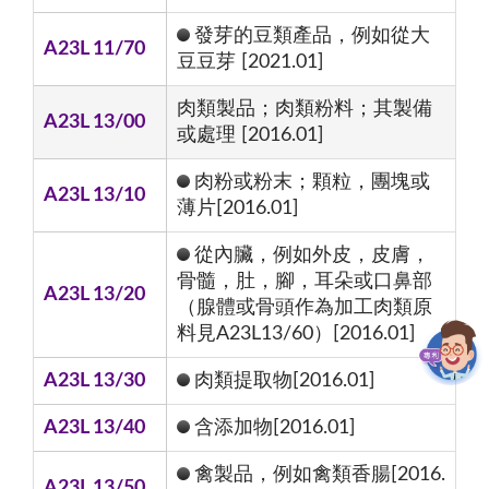
發芽的豆類產品，例如從大
A23L 11/70
豆豆芽 [2021.01]
肉類製品；肉類粉料；其製備
A23L 13/00
或處理 [2016.01]
肉粉或粉末；顆粒，團塊或
A23L 13/10
薄片[2016.01]
從內臟，例如外皮，皮膚，
骨髓，肚，腳，耳朵或口鼻部
A23L 13/20
（腺體或骨頭作為加工肉類原
料見A23L13/60）[2016.01]
A23L 13/30
肉類提取物[2016.01]
A23L 13/40
含添加物[2016.01]
禽製品，例如禽類香腸[2016.
A23L 13/50