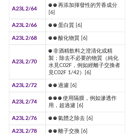
再添加揮發性的芳香成分
A23L 2/64
[6]
A23L 2/66
蛋白質 [6]
A23L 2/68
酸化物質 [6]
非酒精飲料之澄清化或精
製；除去不必要的物質（純化
A23L 2/70
水見C02F，例如經離子交換者
見C02F 1/42）[6]
A23L 2/72
過濾 [6]
使用隔膜，例如滲透作
A23L 2/74
用，超過濾 [6]
A23L 2/76
氣體之除去 [6]
A23L 2/78
離子交換 [6]