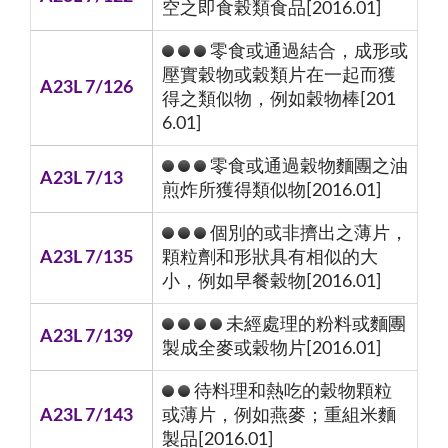
空之即食榖類食品[2016.01]
零食或通過結合，成形或
壓實穀物或穀類片在一起而獲
A23L 7/126
得之類似物，例如穀物棒[201
6.01]
零食或通過穀物麵團之油
A23L 7/13
煎炸所獲得類似物[2016.01]
個別的或非擠出之薄片，
A23L 7/135
顆粒劑和形狀具有相似的大
小，例如早餐穀物[2016.01]
未經處理的粉料或麵團
A23L 7/139
製成全麥或穀物片[2016.01]
待料理和熱吃的穀物顆粒
A23L 7/143
或薄片，例如燕麥；重組米麵
製品[2016.01]