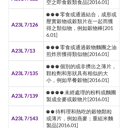
空之即食榖類食品[2016.01]
零食或通過結合，成形或
壓實穀物或穀類片在一起而獲
A23L 7/126
得之類似物，例如穀物棒[201
6.01]
零食或通過穀物麵團之油
A23L 7/13
煎炸所獲得類似物[2016.01]
個別的或非擠出之薄片，
A23L 7/135
顆粒劑和形狀具有相似的大
小，例如早餐穀物[2016.01]
未經處理的粉料或麵團
A23L 7/139
製成全麥或穀物片[2016.01]
待料理和熱吃的穀物顆粒
A23L 7/143
或薄片，例如燕麥；重組米麵
製品[2016.01]