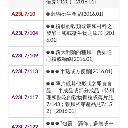
備見C12C）[2016.01]
A23L 7/10
穀物衍生產品[2016.01]
粉狀的穀類或穀類材料之
A23L 7/104
發酵；酶或微生物之添加 [201
6.01]
義大利麵的種類，例如通
A23L 7/109
心粉或麵條[2016.01]
A23L 7/113
半熟或方便麵[2016.01]
薄片或其他形狀之即食食
品； 半成品或部分成品（待料
A23L 7/117
理和熱吃的穀物顆粒或薄片見
7/143；穀類胚芽產品見7/15
2）[2016.01]
?包覆，滿佈，多層或中
A23L 7/122