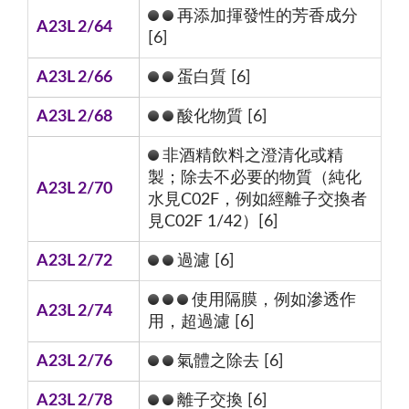
再添加揮發性的芳香成分
A23L 2/64
[6]
A23L 2/66
蛋白質 [6]
A23L 2/68
酸化物質 [6]
非酒精飲料之澄清化或精
製；除去不必要的物質（純化
A23L 2/70
水見C02F，例如經離子交換者
見C02F 1/42）[6]
A23L 2/72
過濾 [6]
使用隔膜，例如滲透作
A23L 2/74
用，超過濾 [6]
A23L 2/76
氣體之除去 [6]
A23L 2/78
離子交換 [6]