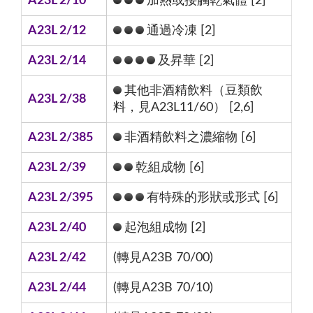
A23L 2/10
加熱或接觸乾氣體 [2]
A23L 2/12
通過冷凍 [2]
A23L 2/14
及昇華 [2]
其他非酒精飲料（豆類飲
A23L 2/38
料，見A23L11/60） [2,6]
A23L 2/385
非酒精飲料之濃縮物 [6]
A23L 2/39
乾組成物 [6]
A23L 2/395
有特殊的形狀或形式 [6]
A23L 2/40
起泡組成物 [2]
A23L 2/42
(轉見A23B 70/00)
A23L 2/44
(轉見A23B 70/10)