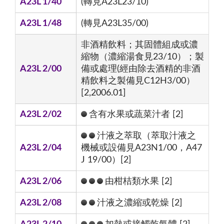
A23L 1/40
(轉見A23L23/10)
A23L 1/48
(轉見A23L35/00)
非酒精飲料；其固體組成或濃
縮物（濃縮湯食見23/10）；製
A23L 2/00
備或處理(經由除去酒精的非酒
精飲料之製備見C12H3/00）
[2,2006.01]
A23L 2/02
含有水果或蔬菜汁者 [2]
汁液之萃取（萃取汁液之
A23L 2/04
機械或設備見A23N1/00，A47
J 19/00）[2]
A23L 2/06
由柑桔類水果 [2]
A23L 2/08
汁液之濃縮或乾燥 [2]