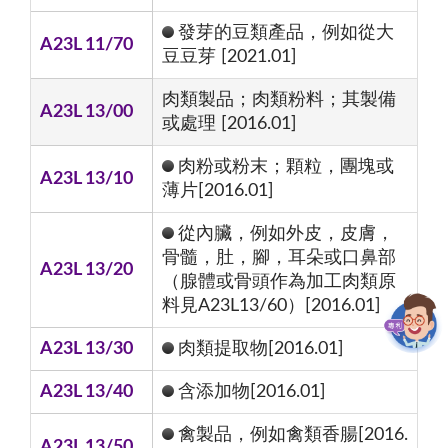
發芽的豆類產品，例如從大
A23L 11/70
豆豆芽 [2021.01]
肉類製品；肉類粉料；其製備
A23L 13/00
或處理 [2016.01]
肉粉或粉末；顆粒，團塊或
A23L 13/10
薄片[2016.01]
從內臟，例如外皮，皮膚，
骨髓，肚，腳，耳朵或口鼻部
A23L 13/20
（腺體或骨頭作為加工肉類原
料見A23L13/60）[2016.01]
A23L 13/30
肉類提取物[2016.01]
A23L 13/40
含添加物[2016.01]
禽製品，例如禽類香腸[2016.
A23L 13/50