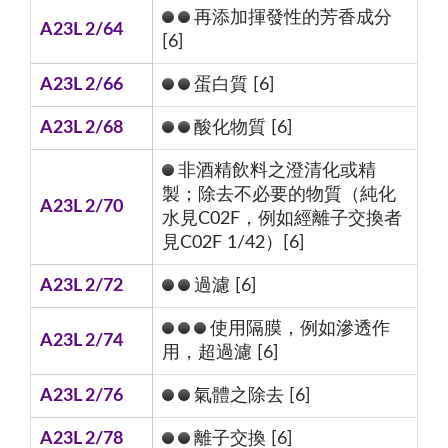
再添加揮發性的芳香成分
A23L 2/64
[6]
A23L 2/66
蛋白質 [6]
A23L 2/68
酸化物質 [6]
非酒精飲料之澄清化或精
製；除去不必要的物質（純化
A23L 2/70
水見C02F，例如經離子交換者
見C02F 1/42）[6]
A23L 2/72
過濾 [6]
使用隔膜，例如滲透作
A23L 2/74
用，超過濾 [6]
A23L 2/76
氣體之除去 [6]
A23L 2/78
離子交換 [6]