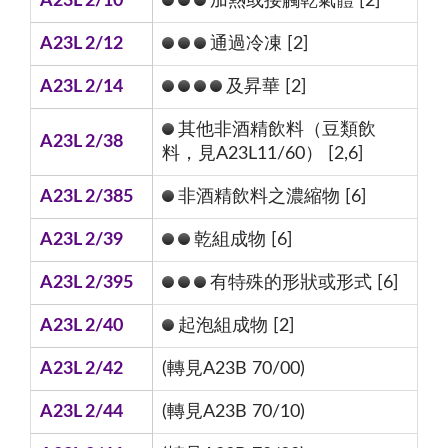
A23L 2/10
加熱或接觸乾氣體 [2]
A23L 2/12
通過冷凍 [2]
A23L 2/14
及昇華 [2]
其他非酒精飲料（豆類飲
A23L 2/38
料，見A23L11/60） [2,6]
A23L 2/385
非酒精飲料之濃縮物 [6]
A23L 2/39
乾組成物 [6]
A23L 2/395
有特殊的形狀或形式 [6]
A23L 2/40
起泡組成物 [2]
A23L 2/42
(轉見A23B 70/00)
A23L 2/44
(轉見A23B 70/10)