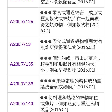
空之即食榖類食品[2016.01]
零食或通過結合，成形或
壓實穀物或穀類片在一起而獲
A23L 7/126
得之類似物，例如穀物棒[201
6.01]
零食或通過穀物麵團之油
A23L 7/13
煎炸所獲得類似物[2016.01]
個別的或非擠出之薄片，
A23L 7/135
顆粒劑和形狀具有相似的大
小，例如早餐穀物[2016.01]
未經處理的粉料或麵團
A23L 7/139
製成全麥或穀物片[2016.01]
待料理和熱吃的穀物顆粒
A23L 7/143
或薄片，例如燕麥；重組米麵
製品[2016.01]