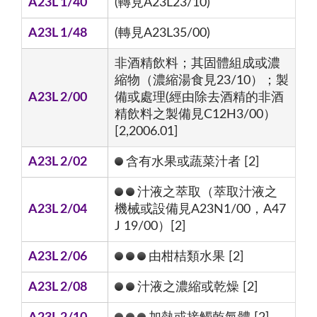
A23L 1/40
(轉見A23L23/10)
A23L 1/48
(轉見A23L35/00)
非酒精飲料；其固體組成或濃
縮物（濃縮湯食見23/10）；製
A23L 2/00
備或處理(經由除去酒精的非酒
精飲料之製備見C12H3/00）
[2,2006.01]
A23L 2/02
含有水果或蔬菜汁者 [2]
汁液之萃取（萃取汁液之
A23L 2/04
機械或設備見A23N1/00，A47
J 19/00）[2]
A23L 2/06
由柑桔類水果 [2]
A23L 2/08
汁液之濃縮或乾燥 [2]