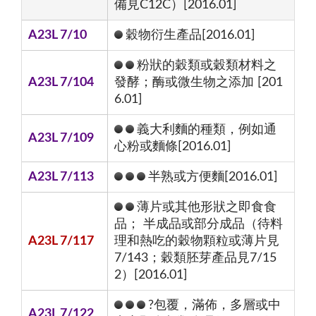
備見C12C）[2016.01]
A23L 7/10
穀物衍生產品[2016.01]
粉狀的穀類或穀類材料之
A23L 7/104
發酵；酶或微生物之添加 [201
6.01]
義大利麵的種類，例如通
A23L 7/109
心粉或麵條[2016.01]
A23L 7/113
半熟或方便麵[2016.01]
薄片或其他形狀之即食食
品； 半成品或部分成品（待料
A23L 7/117
理和熱吃的穀物顆粒或薄片見
7/143；穀類胚芽產品見7/15
2）[2016.01]
?包覆，滿佈，多層或中
A23L 7/122