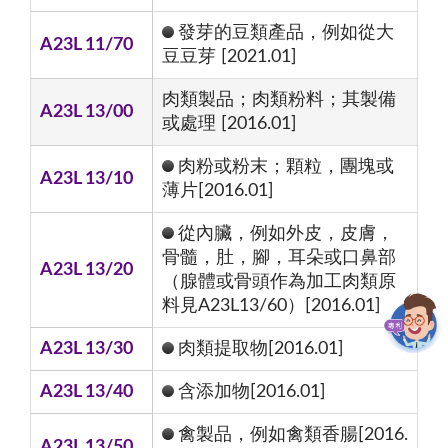
發芽的豆類產品，例如從大
A23L 11/70
豆豆芽 [2021.01]
肉類製品；肉類粉料；其製備
A23L 13/00
或處理 [2016.01]
肉粉或粉末；顆粒，團塊或
A23L 13/10
薄片[2016.01]
從內臟，例如外皮，皮膚，
骨髓，肚，腳，耳朵或口鼻部
A23L 13/20
（腺體或骨頭作為加工肉類原
料見A23L13/60）[2016.01]
A23L 13/30
肉類提取物[2016.01]
A23L 13/40
含添加物[2016.01]
禽製品，例如禽類香腸[2016.
A23L 13/50